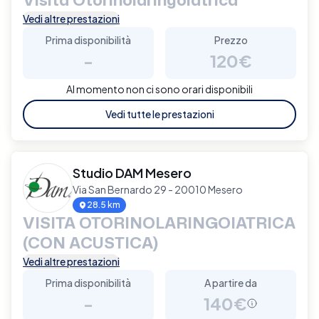
Vedi altre prestazioni
Prima disponibilità
Prezzo
-
120€
Al momento non ci sono orari disponibili
Vedi tutte le prestazioni
Studio DAM Mesero
Via San Bernardo 29 - 20010 Mesero
28.5 km
VISITA OTORINOLARINGOIATRICA
(CON ACUSTICA)
Vedi altre prestazioni
Prima disponibilità
A partire da
-
140€