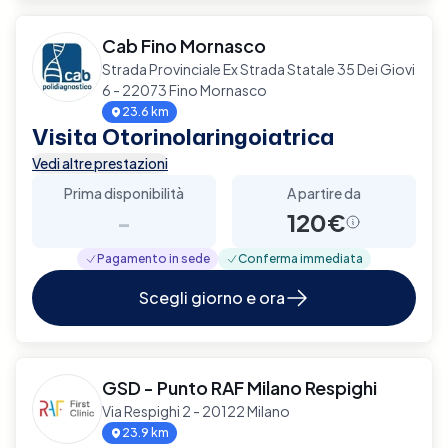
Cab Fino Mornasco
Strada Provinciale Ex Strada Statale 35 Dei Giovi
6 - 22073 Fino Mornasco
23.6 km
Visita Otorinolaringoiatrica
Vedi altre prestazioni
Prima disponibilità
A partire da
-
120€
Pagamento in sede
Conferma immediata
Scegli giorno e ora
GSD - Punto RAF Milano Respighi
Via Respighi 2 - 20122 Milano
23.9 km