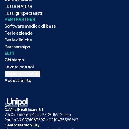
Tutte le visite
Tutti gli specialisti
PER I PARTNER
Software medico di base
Per le aziende
Per le cliniche
Partnerships
ELTY
Chi siamo
Lavora con noi
Modifica Cookies
Accessibilità
DaVinci Healthcare Srl
Via Gioacchino Murat, 23, 20159, Milano
Partita IVA 03740811207 e CF 10435390967
Centro Medico Elty