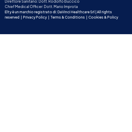
Direttore Sanitario: Dott. Rodolfo Buccico
Chief Medical Officer: Dott. Mario Improta
Elty è un marchio registrato di: DaVinci Healthcare Srl | All rights 
reserved
|
Privacy Policy
|
Terms & Conditions
|
Cookies & Policy