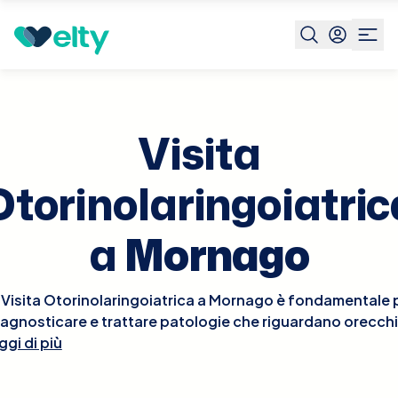
Prenota visita
Visita Otorinolaringoiatrica
Mornago
Visita
Otorinolaringoiatric
a
Mornago
 Visita Otorinolaringoiatrica a Mornago è fondamentale 
iagnosticare e trattare patologie che riguardano orecchi
ggi di più
aso e gola. Durante la visita, l'otorinolaringoiatra esegui
un esame approfondito delle aree interessate, che può
includere l'osservazione dell'orecchio interno con un