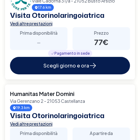
Viale Cadorna 31/a - 21052 Busto Arsizio
17.6 km
Visita Otorinolaringoiatrica
Vedi altre prestazioni
Prima disponibilità
Prezzo
-
77€
Pagamento in sede
Scegli giorno e ora
Humanitas Mater Domini
Via Gerenzano 2 - 21053 Castellanza
19.3 km
Visita Otorinolaringoiatrica
Vedi altre prestazioni
Prima disponibilità
A partire da