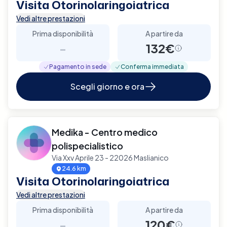
Visita Otorinolaringoiatrica
Vedi altre prestazioni
Prima disponibilità
A partire da
-
132€
Pagamento in sede
Conferma immediata
Scegli giorno e ora
Medika - Centro medico
polispecialistico
Via Xxv Aprile 23 - 22026 Maslianico
24.6 km
Visita Otorinolaringoiatrica
Vedi altre prestazioni
Prima disponibilità
A partire da
-
120€