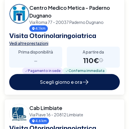
Centro Medico Metica - Paderno
Dugnano
Via Roma 77 - 20037 Paderno Dugnano
4.1 km
Visita Otorinolaringoiatrica
Vedi altre prestazioni
Prima disponibilità
A partire da
-
110€
Pagamento in sede
Conferma immediata
Scegli giorno e ora
Cab Limbiate
Via Piave 16 - 20812 Limbiate
4.6 km
Visita Otorinolaringoiatrica