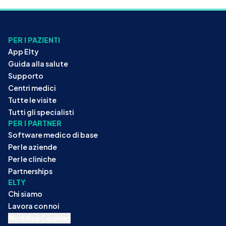
PER I PAZIENTI
App Elty
Guida alla salute
Supporto
Centri medici
Tutte le visite
Tutti gli specialisti
PER I PARTNER
Software medico di base
Per le aziende
Per le cliniche
Partnerships
ELTY
Chi siamo
Lavora con noi
Modifica Cookies