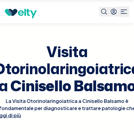
Prenota visita
Visita Otorinolaringoiatrica
Cinisello
Balsamo
Visita
Otorinolaringoiatric
a
Cinisello Balsam
La Visita Otorinolaringoiatrica a Cinisello Balsamo è
fondamentale per diagnosticare e trattare patologie ch
ggi di più
riguardano orecchie, naso e gola. Durante la visita,
'otorinolaringoiatra eseguirà un esame approfondito del
aree interessate, che può includere l'osservazione