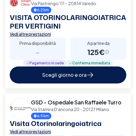
Via Pastrengo 111 - 20814 Varedo
6.2 km
VISITA OTORINOLARINGOIATRICA
PER VERTIGINI
Vedi altre prestazioni
Prima disponibilità
A partire da
-
125€
Pagamento in sede
Conferma immediata
Scegli giorno e ora
GSD - Ospedale San Raffaele Turro
Via Stamira D'ancona 20 - 20127 Milano
6.5 km
Visita Otorinolaringoiatrica
Vedi altre prestazioni