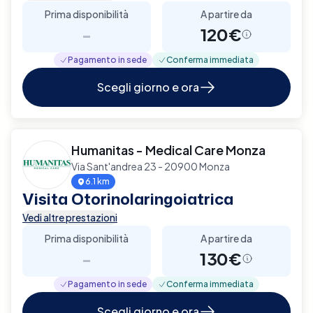
Prima disponibilità
A partire da
-
120€
Pagamento in sede
Conferma immediata
Scegli giorno e ora
Humanitas - Medical Care Monza
Via Sant'andrea 23 - 20900 Monza
6.1 km
Visita Otorinolaringoiatrica
Vedi altre prestazioni
Prima disponibilità
A partire da
-
130€
Pagamento in sede
Conferma immediata
Scegli giorno e ora