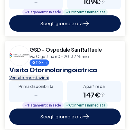
-
109€
Pagamento in sede
Conferma immediata
Scegli giorno e ora
GSD - Ospedale San Raffaele
Via Olgettina 60 - 20132 Milano
7.0 km
Visita Otorinolaringoiatrica
Vedi altre prestazioni
Prima disponibilità
A partire da
-
147€
Pagamento in sede
Conferma immediata
Scegli giorno e ora