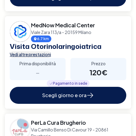
MedNow Medical Center
Viale Zara 113/a - 20159 Milano
6.7 km
Visita Otorinolaringoiatrica
Vedi altre prestazioni
Prima disponibilità
Prezzo
-
120€
Pagamento in sede
Scegli giorno e ora
PerLa Cura Brugherio
Via Camillo Benso Di Cavour 19 - 20861
Brugherio