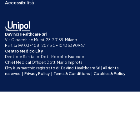
Accessibilità
DaVinci Healthcare Srl
Via Gioacchino Murat, 23, 20159, Milano
Partita IVA 03740811207 e CF 10435390967
Centro Medico Elty
Direttore Sanitario: Dott. Rodolfo Buccico
Chief Medical Officer: Dott. Mario Improta
Elty è un marchio registrato di: DaVinci Healthcare Srl | All rights 
reserved
|
Privacy Policy
|
Terms & Conditions
|
Cookies & Policy