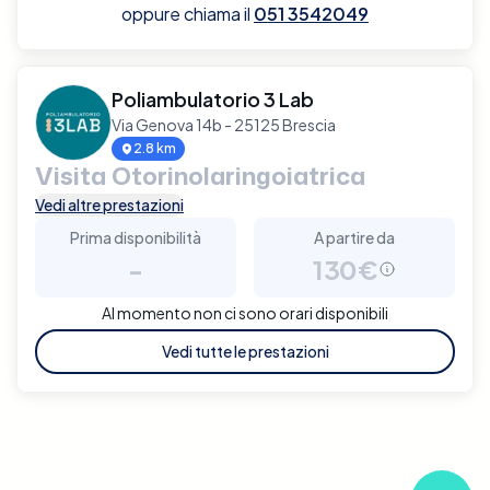
oppure chiama il
051 3542049
Poliambulatorio 3 Lab
Via Genova 14b - 25125 Brescia
2.8 km
Visita Otorinolaringoiatrica
Vedi altre prestazioni
Prima disponibilità
A partire da
-
130€
Al momento non ci sono orari disponibili
Vedi tutte le prestazioni