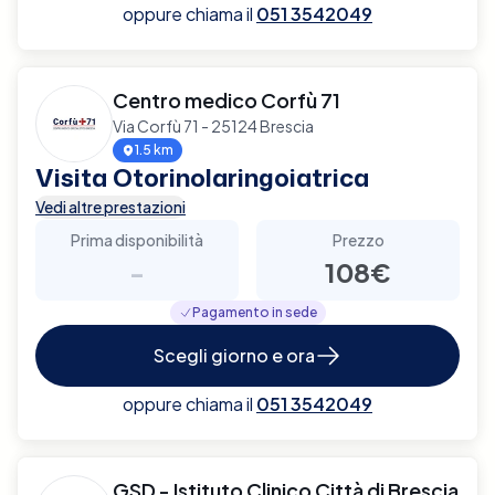
oppure chiama il
051 3542049
Centro medico Corfù 71
Via Corfù 71 - 25124 Brescia
1.5 km
Visita Otorinolaringoiatrica
Vedi altre prestazioni
Prima disponibilità
Prezzo
-
108€
Pagamento in sede
Scegli giorno e ora
oppure chiama il
051 3542049
GSD - Istituto Clinico Città di Brescia