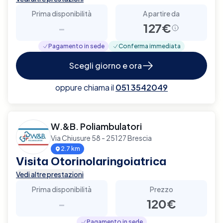
Prima disponibilità
A partire da
-
127€
Pagamento in sede
Conferma immediata
Scegli giorno e ora
oppure chiama il
051 3542049
W.&B. Poliambulatori
Via Chiusure 58 - 25127 Brescia
2.7 km
Visita Otorinolaringoiatrica
Vedi altre prestazioni
Prima disponibilità
Prezzo
-
120€
Pagamento in sede