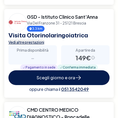
GSD - Istituto Clinico Sant'Anna
Via Del Franzone 31 - 25121 Brescia
3.3 km
Visita Otorinolaringoiatrica
Vedi altre prestazioni
Prima disponibilità
A partire da
-
149€
Pagamento in sede
Conferma immediata
Scegli giorno e ora
oppure chiama il
051 3542049
CMD CENTRO MEDICO
DIAGNOSTICO - Roncadelle