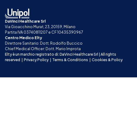
DaVinci Healthcare Srl
Via Gioacchino Murat, 23, 20159, Milano
Partita IVA 03740811207 e CF 10435390967
Centro Medico Elty
Direttore Sanitario: Dott. Rodolfo Buccico
Chief Medical Officer: Dott. Mario Improta
Elty è un marchio registrato di: DaVinci Healthcare Srl | All rights 
reserved
|
Privacy Policy
|
Terms & Conditions
|
Cookies & Policy