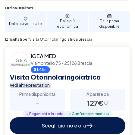
Sono stati trovati 12 risultati
Ordina i risultati
Dalla più
Dalla prima
Dalla più vicina a te
economica
disponibile
12 risultati per Visita Otorinolaringoiatrica Brescia
IGEA MED
Via Montello 75 - 25128 Brescia
1.4 km
Visita Otorinolaringoiatrica
Vedi altre prestazioni
Prima disponibilità
A partire da
-
127€
Pagamento in sede
Conferma immediata
Scegli giorno e ora