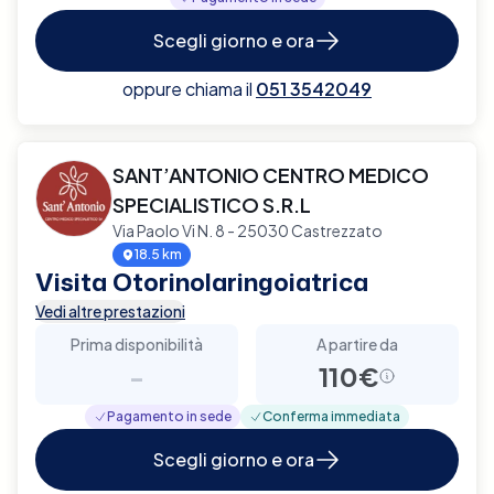
Scegli giorno e ora
oppure chiama il
051 3542049
SANT’ANTONIO CENTRO MEDICO
SPECIALISTICO S.R.L
Via Paolo Vi N. 8 - 25030 Castrezzato
18.5 km
Visita Otorinolaringoiatrica
Vedi altre prestazioni
Prima disponibilità
A partire da
-
110€
Pagamento in sede
Conferma immediata
Scegli giorno e ora