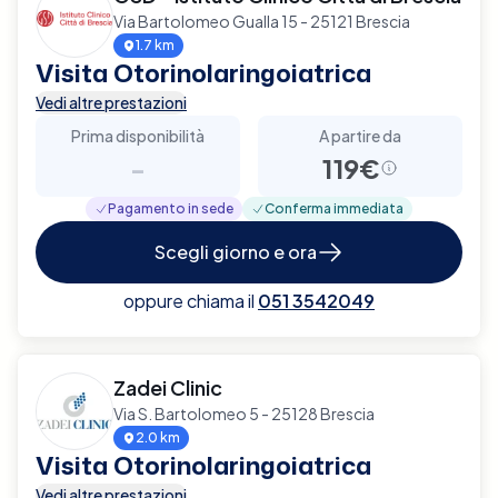
Via Bartolomeo Gualla 15 - 25121 Brescia
1.7 km
Visita Otorinolaringoiatrica
Vedi altre prestazioni
Prima disponibilità
A partire da
-
119€
Pagamento in sede
Conferma immediata
Scegli giorno e ora
oppure chiama il
051 3542049
Zadei Clinic
Via S. Bartolomeo 5 - 25128 Brescia
2.0 km
Visita Otorinolaringoiatrica
Vedi altre prestazioni