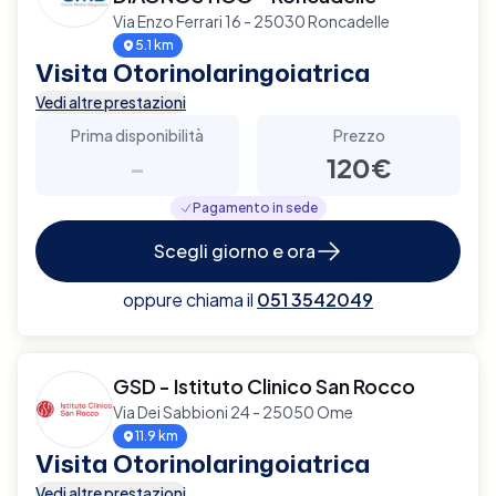
Via Enzo Ferrari 16 - 25030 Roncadelle
5.1 km
Visita Otorinolaringoiatrica
Vedi altre prestazioni
Prima disponibilità
Prezzo
-
120€
Pagamento in sede
Scegli giorno e ora
oppure chiama il
051 3542049
GSD - Istituto Clinico San Rocco
Via Dei Sabbioni 24 - 25050 Ome
11.9 km
Visita Otorinolaringoiatrica
Vedi altre prestazioni