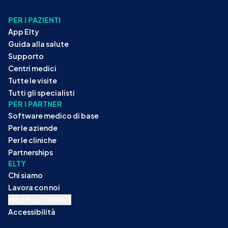
PER I PAZIENTI
App Elty
Guida alla salute
Supporto
Centri medici
Tutte le visite
Tutti gli specialisti
PER I PARTNER
Software medico di base
Per le aziende
Per le cliniche
Partnerships
ELTY
Chi siamo
Lavora con noi
Modifica Cookies
Accessibilità