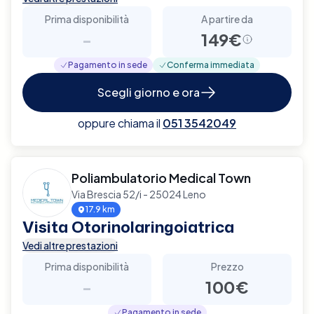
Prima disponibilità
A partire da
-
149€
Pagamento in sede
Conferma immediata
Scegli giorno e ora
oppure chiama il
051 3542049
Poliambulatorio Medical Town
Via Brescia 52/i - 25024 Leno
17.9 km
Visita Otorinolaringoiatrica
Vedi altre prestazioni
Prima disponibilità
Prezzo
-
100€
Pagamento in sede