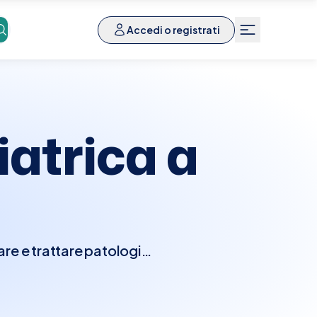
Accedi o registrati
iatrica a
re e trattare patologie
oiatra eseguirà un esame
ell'orecchio interno con
. Questo tipo di visita è