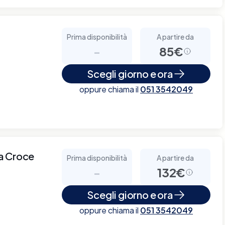
Prima disponibilità
A partire da
-
85€
Scegli giorno e ora
oppure chiama il
051 3542049
a Croce
Prima disponibilità
A partire da
-
132€
Scegli giorno e ora
oppure chiama il
051 3542049