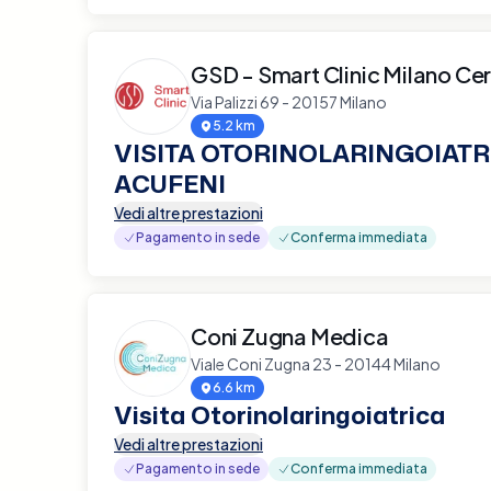
GSD - Smart Clinic Milano Ce
Via Palizzi 69 - 20157 Milano
5.2 km
VISITA OTORINOLARINGOIATR
ACUFENI
Vedi altre prestazioni
Pagamento in sede
Conferma immediata
Coni Zugna Medica
Viale Coni Zugna 23 - 20144 Milano
6.6 km
Visita Otorinolaringoiatrica
Vedi altre prestazioni
Pagamento in sede
Conferma immediata