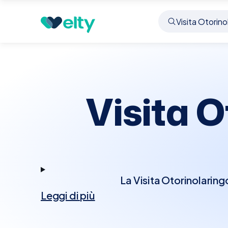
Prenota visita
Visita Otorinolaringoiatrica
Assa
Visita O
La Visita Otorinolarin
Leggi di più
che riguardano orecchie
approfondito delle aree
un otoscopio, test dell'