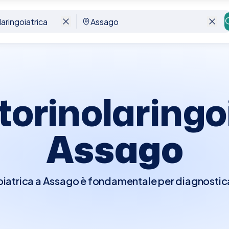
go
torinolaringo
Assago
goiatrica a Assago è fondamentale per diagnostica
, naso e gola. Durante la visita, l'otorinolaring
 interessate, che può includere l'osservazione d
udito, e l'ispezione delle cavità nasali e della gola