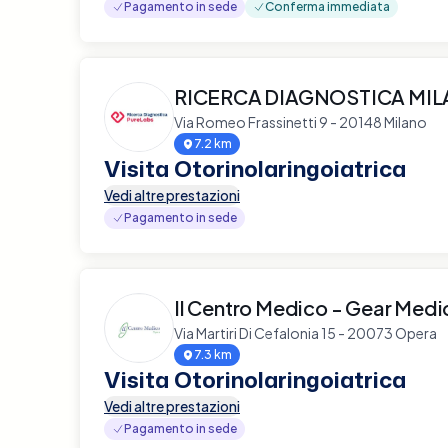
Pagamento in sede
Conferma immediata
RICERCA DIAGNOSTICA MI
Via Romeo Frassinetti 9 - 20148 Milano
7.2 km
Visita Otorinolaringoiatrica
Vedi altre prestazioni
Pagamento in sede
Il Centro Medico - Gear Medi
Via Martiri Di Cefalonia 15 - 20073 Opera
7.3 km
Visita Otorinolaringoiatrica
Vedi altre prestazioni
Pagamento in sede