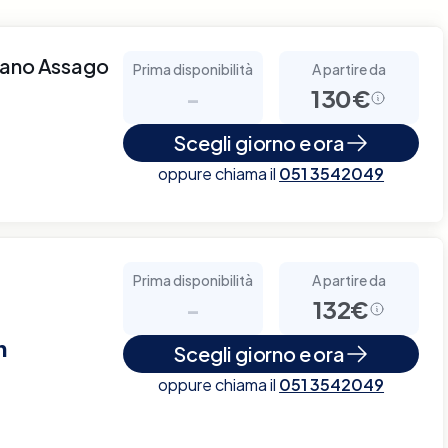
lano Assago
Prima disponibilità
A partire da
-
130€
Scegli giorno e ora
oppure chiama il
051 3542049
Prima disponibilità
A partire da
-
132€
n
Scegli giorno e ora
oppure chiama il
051 3542049