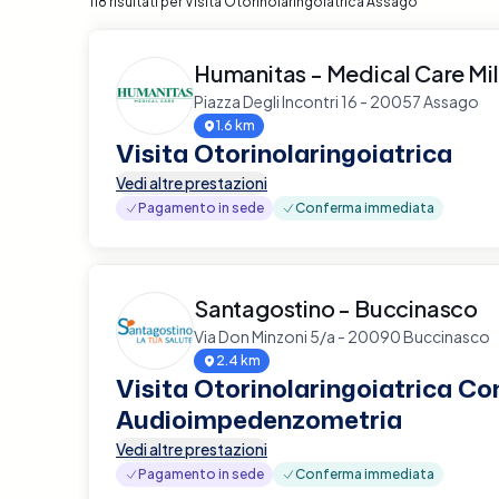
118 risultati per Visita Otorinolaringoiatrica Assago
Humanitas - Medical Care Mi
Piazza Degli Incontri 16 - 20057 Assago
1.6 km
Visita Otorinolaringoiatrica
Vedi altre prestazioni
Pagamento in sede
Conferma immediata
Santagostino - Buccinasco
Via Don Minzoni 5/a - 20090 Buccinasco
2.4 km
Visita Otorinolaringoiatrica Co
Audioimpedenzometria
Vedi altre prestazioni
Pagamento in sede
Conferma immediata