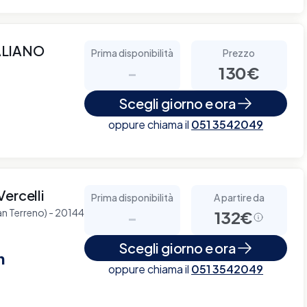
ALIANO
Prima disponibilità
Prezzo
-
130€
Scegli giorno e ora
oppure chiama il
051 3542049
ercelli
Prima disponibilità
A partire da
ian Terreno) - 20144
-
132€
Scegli giorno e ora
n
oppure chiama il
051 3542049