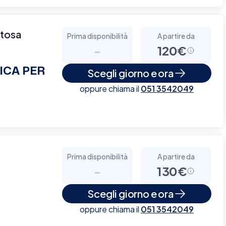
rtosa
Prima disponibilità
A partire da
-
120€
ICA PER
Scegli giorno e ora
oppure chiama il
051 3542049
Prima disponibilità
A partire da
-
130€
Scegli giorno e ora
oppure chiama il
051 3542049