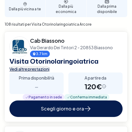
Dalla più
Dalla prima
Dalla più vicina a te
economica
disponibile
108 risultati per Visita Otorinolaringoiatrica Arcore
Cab Biassono
Via Gerardo Dei Tintori 2 - 20853 Biassono
3.7 km
Visita Otorinolaringoiatrica
Vedi altre prestazioni
Prima disponibilità
A partire da
-
120€
Pagamento in sede
Conferma immediata
Scegli giorno e ora