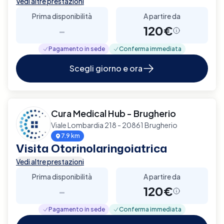
Vedi altre prestazioni
Prima disponibilità
A partire da
-
120€
Pagamento in sede
Conferma immediata
Scegli giorno e ora
Cura Medical Hub - Brugherio
Viale Lombardia 218 - 20861 Brugherio
7.9 km
Visita Otorinolaringoiatrica
Vedi altre prestazioni
Prima disponibilità
A partire da
-
120€
Pagamento in sede
Conferma immediata