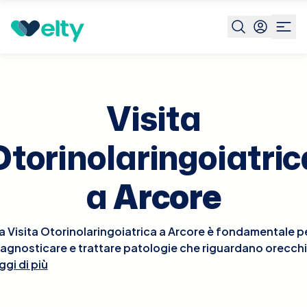
Prenota visita
Visita Otorinolaringoiatrica
Arcore
Visita
Otorinolaringoiatric
a
Arcore
a Visita Otorinolaringoiatrica a Arcore è fondamentale p
iagnosticare e trattare patologie che riguardano orecchi
ggi di più
aso e gola. Durante la visita, l'otorinolaringoiatra esegui
un esame approfondito delle aree interessate, che può
includere l'osservazione dell'orecchio interno con un