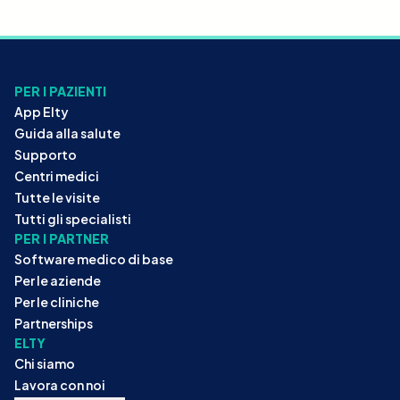
PER I PAZIENTI
App Elty
Guida alla salute
Supporto
Centri medici
Tutte le visite
Tutti gli specialisti
PER I PARTNER
Software medico di base
Per le aziende
Per le cliniche
Partnerships
ELTY
Chi siamo
Lavora con noi