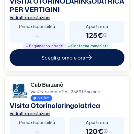
VISITA OTORINOLARINGOIATRICA
PER VERTIGINI
Vedi altre prestazioni
Prima disponibilità
A partire da
-
125€
Pagamento in sede
Conferma immediata
Scegli giorno e ora
Cab Barzanò
Via 4 Novembre 26 - 23891 Barzano'
13.0 km
Visita Otorinolaringoiatrica
Vedi altre prestazioni
Prima disponibilità
A partire da
-
120€