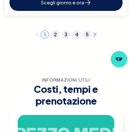
Scegli giorno e ora
1
2
3
4
5
INFORMAZIONI UTILI
Costi, tempi e
prenotazione