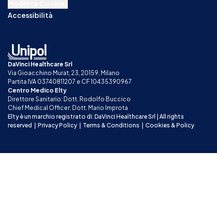
Modifica Cookies
Accessibilità
DaVinci Healthcare Srl
Via Gioacchino Murat, 23, 20159, Milano
Partita IVA 03740811207 e CF 10435390967
Centro Medico Elty
Direttore Sanitario: Dott. Rodolfo Buccico
Chief Medical Officer: Dott. Mario Improta
Elty è un marchio registrato di: DaVinci Healthcare Srl | All rights 
reserved
|
Privacy Policy
|
Terms & Conditions
|
Cookies & Policy