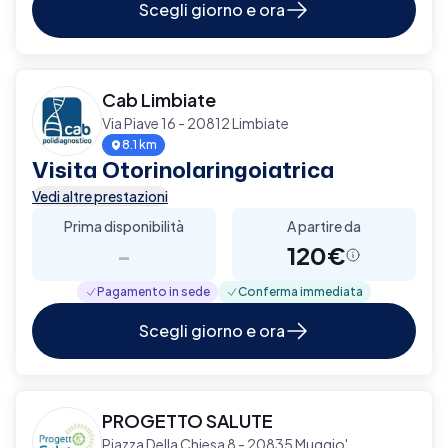
Scegli giorno e ora
Cab Limbiate
Via Piave 16 - 20812 Limbiate
8.1 km
Visita Otorinolaringoiatrica
Vedi altre prestazioni
Prima disponibilità
A partire da
-
120€
Pagamento in sede
Conferma immediata
Scegli giorno e ora
PROGETTO SALUTE
Piazza Della Chiesa 8 - 20835 Muggio'