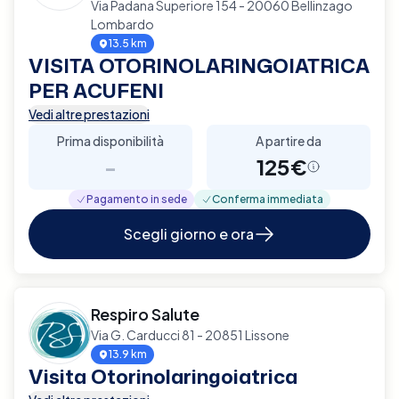
Via Padana Superiore 154 - 20060 Bellinzago
Lombardo
13.5 km
VISITA OTORINOLARINGOIATRICA
PER ACUFENI
Vedi altre prestazioni
Prima disponibilità
A partire da
-
125€
Pagamento in sede
Conferma immediata
Scegli giorno e ora
Respiro Salute
Via G. Carducci 81 - 20851 Lissone
13.9 km
Visita Otorinolaringoiatrica