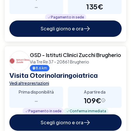
-
135€
Pagamento in sede
Scegli giorno e ora
GSD - Istituti Clinici Zucchi Brugherio
Via Tre Re 37 - 20861 Brugherio
8.6 km
Visita Otorinolaringoiatrica
Vedi altre prestazioni
Prima disponibilità
A partire da
-
109€
Pagamento in sede
Conferma immediata
Scegli giorno e ora