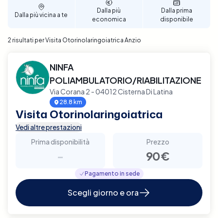
Dalla più
Dalla prima
Dalla più vicina a te
economica
disponibile
2 risultati per Visita Otorinolaringoiatrica Anzio
NINFA
POLIAMBULATORIO/RIABILITAZIONE
Via Corana 2 - 04012 Cisterna Di Latina
28.8 km
Visita Otorinolaringoiatrica
Vedi altre prestazioni
Prima disponibilità
Prezzo
-
90€
Pagamento in sede
Scegli giorno e ora