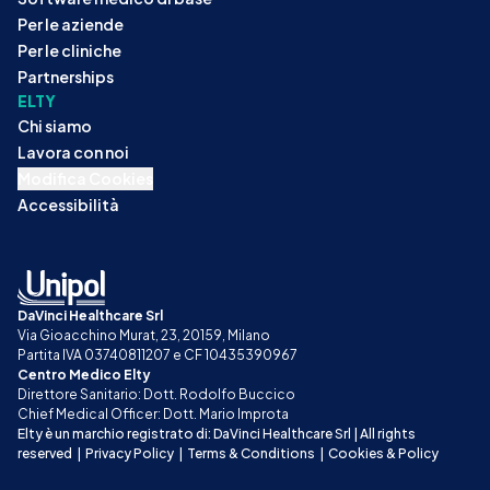
Per le aziende
Per le cliniche
Partnerships
ELTY
Chi siamo
Lavora con noi
Modifica Cookies
Accessibilità
DaVinci Healthcare Srl
Via Gioacchino Murat, 23, 20159, Milano
Partita IVA 03740811207 e CF 10435390967
Centro Medico Elty
Direttore Sanitario: Dott. Rodolfo Buccico
Chief Medical Officer: Dott. Mario Improta
Elty è un marchio registrato di: DaVinci Healthcare Srl | All rights 
reserved
|
Privacy Policy
|
Terms & Conditions
|
Cookies & Policy