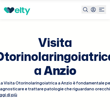
Prenota visita
Visita Otorinolaringoiatrica
Anzio
Visita
Otorinolaringoiatric
a
Anzio
La Visita Otorinolaringoiatrica a Anzio è fondamentale pe
iagnosticare e trattare patologie che riguardano orecchi
ggi di più
aso e gola. Durante la visita, l'otorinolaringoiatra esegui
un esame approfondito delle aree interessate, che può
includere l'osservazione dell'orecchio interno con un