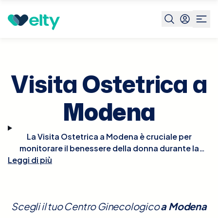
Prenota visita
Visita Ostetrica
Modena
Visita Ostetrica a
Modena
La Visita Ostetrica a Modena è cruciale per
monitorare il benessere della donna durante la
Leggi di più
gravidanza. Durante la visita, l'ostetrico valuterà la
salute della mamma e dello sviluppo fetale
attraverso esami fisici e test come l'ecografia, che
controlla la crescita del feto, la sua posizione e il
Scegli il tuo Centro Ginecologico
a
Modena
benessere generale. È anche un'opportunità per