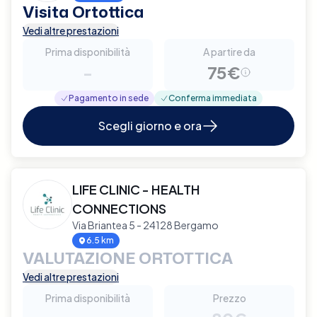
Visita Ortottica
Vedi altre prestazioni
Prima disponibilità
A partire da
-
75€
Pagamento in sede
Conferma immediata
Scegli giorno e ora
LIFE CLINIC - HEALTH
CONNECTIONS
Via Briantea 5 - 24128 Bergamo
6.5 km
VALUTAZIONE ORTOTTICA
Vedi altre prestazioni
Prima disponibilità
Prezzo