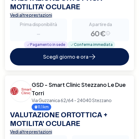
MOTILITA' OCULARE
Vedi altre prestazioni
Prima disponibilità
A partire da
-
60€
Pagamento in sede
Conferma immediata
Scegli giorno e ora
GSD - Smart Clinic Stezzano Le Due
Torri
Via Guzzanica 62/64 - 24040 Stezzano
11.1 km
VALUTAZIONE ORTOTTICA +
MOTILITA' OCULARE
Vedi altre prestazioni