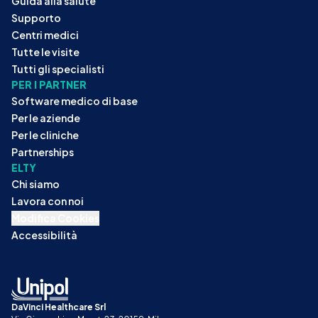
Guida alla salute
Supporto
Centri medici
Tutte le visite
Tutti gli specialisti
PER I PARTNER
Software medico di base
Per le aziende
Per le cliniche
Partnerships
ELTY
Chi siamo
Lavora con noi
Modifica Cookies
Accessibilità
DaVinci Healthcare Srl