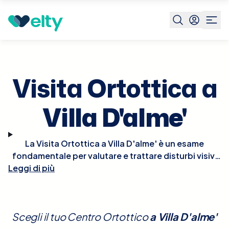
Prenota visita
Visita Ortottica
Villa D'alme'
Visita Ortottica a
Villa D'alme'
La Visita Ortottica a Villa D'alme' è un esame
fondamentale per valutare e trattare disturbi visivi
Leggi di più
come strabismo, ambliopia (occhio pigro) e
problemi di motilità oculare che possono
influenzare la visione binoculare. Durante la visita,
l'ortottista effettuerà test specifici per misurare la
Scegli il tuo Centro Ortottico
a
Villa D'alme'
capacità degli occhi di coordinarsi e lavorare