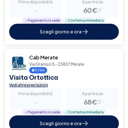
Prima disponibilità
A partire da
-
60€
Pagamento in sede
Conferma immediata
Scegli giorno e ora
Cab Merate
Via Gramsci 5 - 23807 Merate
11.1 km
Visita Ortottica
Vedi altre prestazioni
Prima disponibilità
A partire da
-
68€
Pagamento in sede
Conferma immediata
Scegli giorno e ora