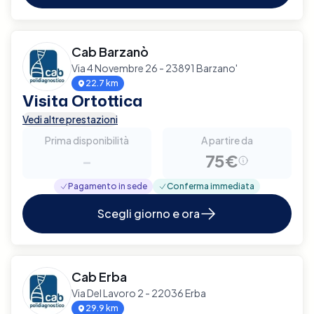
Cab Barzanò
Via 4 Novembre 26 - 23891 Barzano'
22.7 km
Visita Ortottica
Vedi altre prestazioni
Prima disponibilità
A partire da
-
75€
Pagamento in sede
Conferma immediata
Scegli giorno e ora
Cab Erba
Via Del Lavoro 2 - 22036 Erba
29.9 km