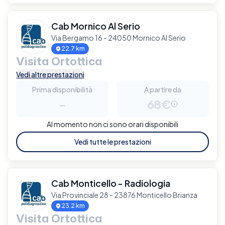
Cab Mornico Al Serio
Via Bergamo 16 - 24050 Mornico Al Serio
22.7 km
Visita Ortottica
Vedi altre prestazioni
Prima disponibilità
A partire da
-
68€
Al momento non ci sono orari disponibili
Vedi tutte le prestazioni
Cab Monticello - Radiologia
Via Provinciale 28 - 23876 Monticello Brianza
23.2 km
Visita Ortottica