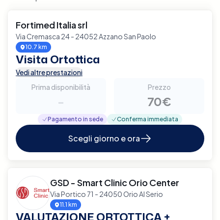
Fortimed Italia srl
Via Cremasca 24 - 24052 Azzano San Paolo
10.7 km
Visita Ortottica
Vedi altre prestazioni
Prima disponibilità
Prezzo
-
70€
Pagamento in sede
Conferma immediata
Scegli giorno e ora
GSD - Smart Clinic Orio Center
Via Portico 71 - 24050 Orio Al Serio
11.1 km
VALUTAZIONE ORTOTTICA +