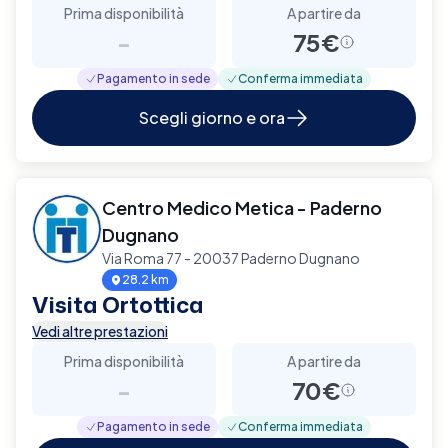
Prima disponibilità
A partire da
-
75€
Pagamento in sede
Conferma immediata
Scegli giorno e ora
Centro Medico Metica - Paderno
Dugnano
Via Roma 77 - 20037 Paderno Dugnano
28.2 km
Visita Ortottica
Vedi altre prestazioni
Prima disponibilità
A partire da
-
70€
Pagamento in sede
Conferma immediata