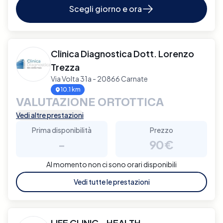
Scegli giorno e ora
Clinica Diagnostica Dott. Lorenzo
Trezza
Via Volta 31a - 20866 Carnate
10.1 km
VALUTAZIONE ORTOTTICA
Vedi altre prestazioni
Prima disponibilità
Prezzo
-
90€
Al momento non ci sono orari disponibili
Vedi tutte le prestazioni
LIFE CLINIC - HEALTH