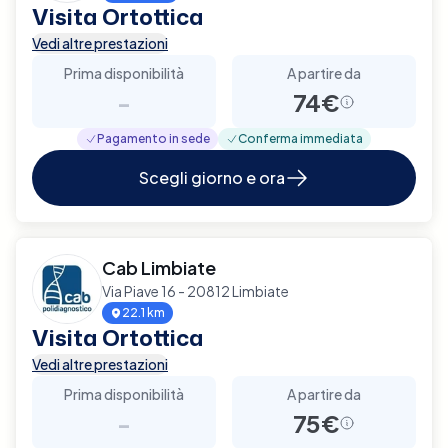
Visita Ortottica
Vedi altre prestazioni
Prima disponibilità
A partire da
-
74€
Pagamento in sede
Conferma immediata
Scegli giorno e ora
Cab Limbiate
Via Piave 16 - 20812 Limbiate
22.1 km
Visita Ortottica
Vedi altre prestazioni
Prima disponibilità
A partire da
-
75€