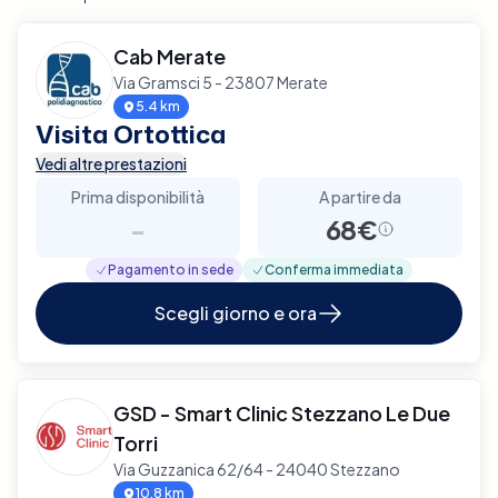
Cab Merate
Via Gramsci 5 - 23807 Merate
5.4 km
Visita Ortottica
Vedi altre prestazioni
Prima disponibilità
A partire da
-
68€
Pagamento in sede
Conferma immediata
Scegli giorno e ora
GSD - Smart Clinic Stezzano Le Due
Torri
Via Guzzanica 62/64 - 24040 Stezzano
10.8 km