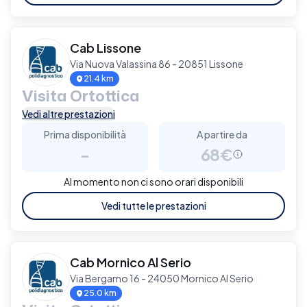
Cab Lissone
Via Nuova Valassina 86 - 20851 Lissone
21.4 km
Visita Ortottica
Vedi altre prestazioni
Prima disponibilità
A partire da
-
68€
Al momento non ci sono orari disponibili
Vedi tutte le prestazioni
Cab Mornico Al Serio
Via Bergamo 16 - 24050 Mornico Al Serio
25.0 km