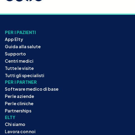
PER I PAZIENTI
App Elty
Guida alla salute
Supporto
Centri medici
Tutte le visite
Tutti gli specialisti
PER I PARTNER
Software medico di base
Per le aziende
Per le cliniche
Partnerships
ELTY
Chi siamo
Lavora con noi