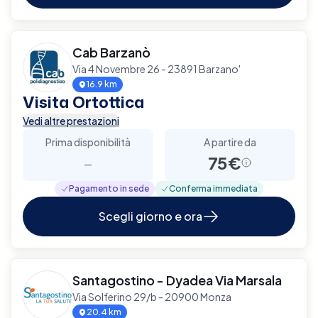
Cab Barzanò
Via 4 Novembre 26 - 23891 Barzano'
16.9 km
Visita Ortottica
Vedi altre prestazioni
Prima disponibilità
A partire da
-
75€
Pagamento in sede
Conferma immediata
Scegli giorno e ora
Santagostino - Dyadea Via Marsala
Via Solferino 29/b - 20900 Monza
20.4 km