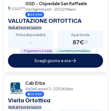
GSD - Ospedale San Raffaele
Via Olgettina 60 - 20132 Milano
24.6 km
VALUTAZIONE ORTOTTICA
Vedi altre prestazioni
Prima disponibilità
A partire da
-
87€
Pagamento in sede
Conferma immediata
Scegli giorno e ora
Cab Erba
Via Del Lavoro 2 - 22036 Erba
26.0 km
Visita Ortottica
Vedi altre prestazioni