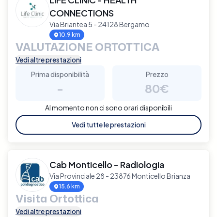
CONNECTIONS
Via Briantea 5 - 24128 Bergamo
10.9 km
VALUTAZIONE ORTOTTICA
Vedi altre prestazioni
Prima disponibilità
Prezzo
-
80€
Al momento non ci sono orari disponibili
Vedi tutte le prestazioni
Cab Monticello - Radiologia
Via Provinciale 28 - 23876 Monticello Brianza
15.6 km
Visita Ortottica
Vedi altre prestazioni