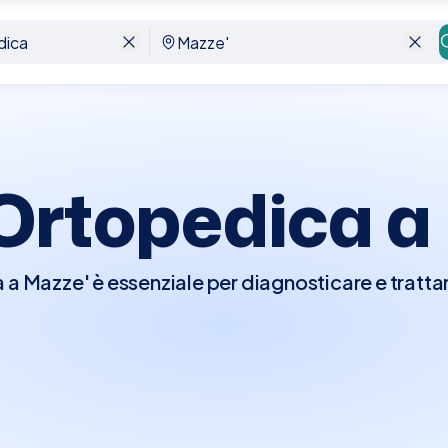
 Ortopedica a
 a Mazze' è essenziale per diagnosticare e trattare
heletrico, come fratture, distorsioni, artrite, mal
luenzano ossa, articolazioni, legamenti e muscoli.
n esame fisico dettagliato, potrebbe richiedere r
 ecografie per una valutazione più approfondita, 
 possono includere fisioterapia, interventi chirur