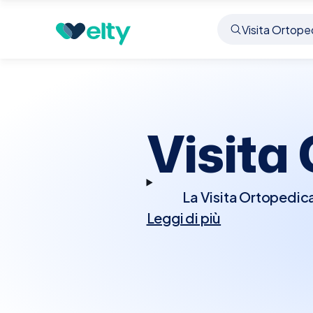
Prenota visita
Visita Ortopedica
Mazze'
Visita
La Visita Ortopedica
Leggi di più
sistema muscolo-sc
condizioni che inf
l'ortopedico eseguirà u
di imaging come MRI o
terapeutiche, che