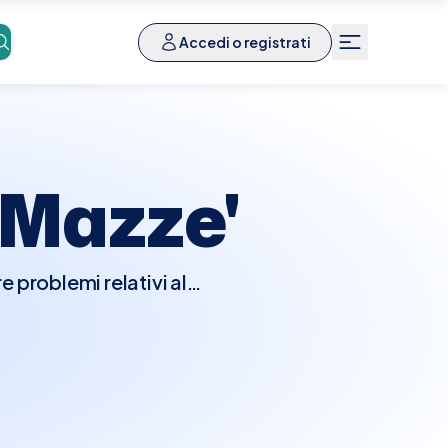
Accedi o registrati
Mazze'
 problemi relativi al
 di schiena e altre
 Durante la visita,
adiografie o altri esami
e discuterà le opzioni
gici o trattamenti