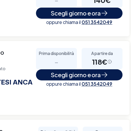
Scegli giorno e ora
oppure chiama il
051 3542049
co
Prima disponibilità
A partire da
-
118€
ato
Scegli giorno e ora
TESI ANCA
oppure chiama il
051 3542049
e