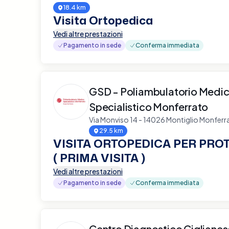
18.4 km
Visita Ortopedica
Vedi altre prestazioni
Pagamento in sede
Conferma immediata
GSD - Poliambulatorio Medi
Specialistico Monferrato
Via Monviso 14 - 14026 Montiglio Monferr
29.5 km
VISITA ORTOPEDICA PER PRO
( PRIMA VISITA )
Vedi altre prestazioni
Pagamento in sede
Conferma immediata
Centro Diagnostico Ciglianes