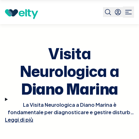
Prenota visita
Visita Neurologica
Diano Marina
Visita
Neurologica a
Diano Marina
La Visita Neurologica a Diano Marina è
fondamentale per diagnosticare e gestire disturbi
Leggi di più
del sistema nervoso. Durante la visita, il neurologo
valuterà i sintomi neurologici, eseguirà un esame
neurologico completo, e potrebbe richiedere test