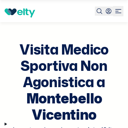
Prenota visita
Visita Medico Sportiva Non Agonistica
Mo
Vi
Visita Medico
Sportiva Non
Agonistica a
Montebello
Vicentino