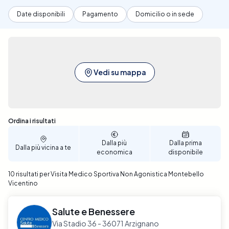
Date disponibili
Pagamento
Domicilio o in sede
Vedi su mappa
Sono stati trovati 10 risultati
Ordina i risultati
Dalla più
Dalla prima
Dalla più vicina a te
economica
disponibile
10 risultati per Visita Medico Sportiva Non Agonistica Montebello
Vicentino
Salute e Benessere
Via Stadio 36 - 36071 Arzignano