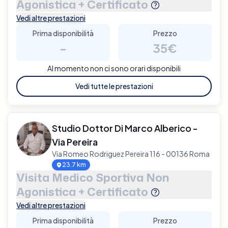
Agonistica + Certificato
Vedi altre prestazioni
Prima disponibilità
Prezzo
-
35€
Al momento non ci sono orari disponibili
Vedi tutte le prestazioni
Studio Dottor Di Marco Alberico -
Via Pereira
Via Romeo Rodriguez Pereira 116 - 00136 Roma
23.7 km
Visita Medico Sportiva Non
Agonistica + Certificato
Vedi altre prestazioni
Prima disponibilità
Prezzo