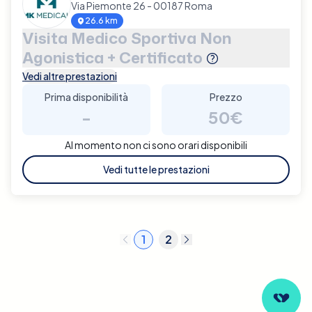
Via Piemonte 26 - 00187 Roma
26.6 km
Visita Medico Sportiva Non
Agonistica + Certificato
Vedi altre prestazioni
Prima disponibilità
Prezzo
-
50€
Al momento non ci sono orari disponibili
Vedi tutte le prestazioni
1
2