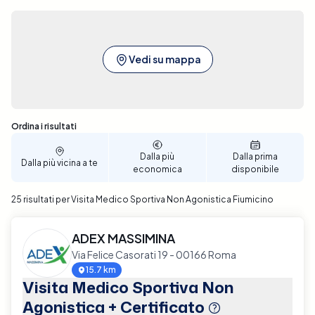
Vedi su mappa
Sono stati trovati 25 risultati
Ordina i risultati
Dalla più
Dalla prima
Dalla più vicina a te
economica
disponibile
25 risultati per Visita Medico Sportiva Non Agonistica Fiumicino
ADEX MASSIMINA
Via Felice Casorati 19 - 00166 Roma
15.7 km
Visita Medico Sportiva Non
Agonistica + Certificato