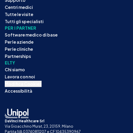
Centri medici
Tutte le visite
Tutti gli specialisti
PER I PARTNER
Software medico di base
Per le aziende
Per le cliniche
Partnerships
ELTY
Chi siamo
Lavora con noi
Modifica Cookies
Accessibilità
DaVinci Healthcare Srl
Via Gioacchino Murat, 23, 20159, Milano
Partita IVA 03740811207 e CF 10435390967