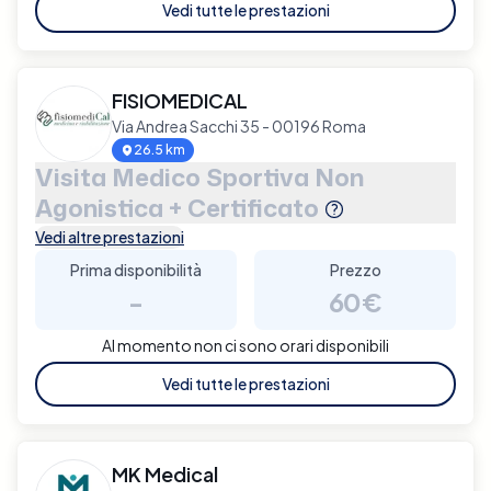
Vedi tutte le prestazioni
FISIOMEDICAL
Via Andrea Sacchi 35 - 00196 Roma
26.5 km
Visita Medico Sportiva Non
Agonistica + Certificato
Vedi altre prestazioni
Prima disponibilità
Prezzo
-
60€
Al momento non ci sono orari disponibili
Vedi tutte le prestazioni
MK Medical