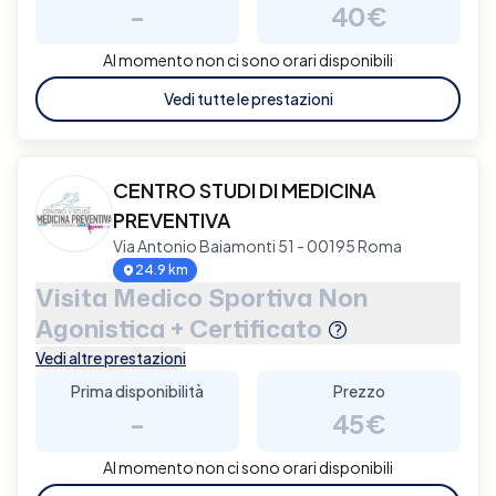
-
40€
Al momento non ci sono orari disponibili
Vedi tutte le prestazioni
CENTRO STUDI DI MEDICINA
PREVENTIVA
Via Antonio Baiamonti 51 - 00195 Roma
24.9 km
Visita Medico Sportiva Non
Agonistica + Certificato
Vedi altre prestazioni
Prima disponibilità
Prezzo
-
45€
Al momento non ci sono orari disponibili