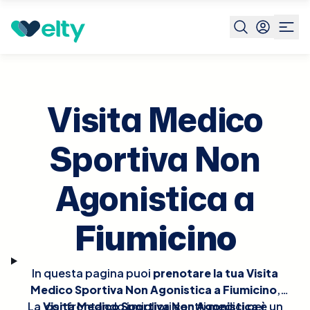
Prenota visita
Visita Medico Sportiva Non Agonistica
Fi
Visita Medico
Sportiva Non
Agonistica a
Fiumicino
In questa pagina puoi
prenotare la tua Visita
Medico Sportiva Non Agonistica a Fiumicino
,
La
Visita Medico Sportiva Non Agonistica
confrontando i migliori centri medici per
è un