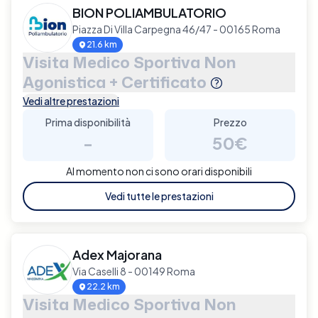
BION POLIAMBULATORIO
Piazza Di Villa Carpegna 46/47 - 00165 Roma
21.6 km
Visita Medico Sportiva Non
Agonistica + Certificato
Vedi altre prestazioni
Prima disponibilità
Prezzo
-
50€
Al momento non ci sono orari disponibili
Vedi tutte le prestazioni
Adex Majorana
Via Caselli 8 - 00149 Roma
22.2 km
Visita Medico Sportiva Non