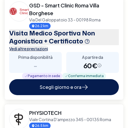
GSD - Smart Clinic Roma Villa
Borghese
Via Del Galoppatoio 33 - 00198 Roma
26.2 km
Visita Medico Sportiva Non
Agonistica + Certificato
Vedi altre prestazioni
Prima disponibilità
A partire da
-
60€
Pagamento in sede
Conferma immediata
Scegli giorno e ora
PHYSIOTECH
Viale Cortina D'ampezzo 345 - 00135 Roma
26.5 km