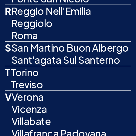
R
Reggio Nell'Emilia
Reggiolo
Roma
S
San Martino Buon Albergo
Sant'agata Sul Santerno
T
Torino
Treviso
V
Verona
Vicenza
Villabate
Villafranca Padovana