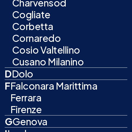
Charvensod
Cogliate
Corbetta
Cornaredo
Cosio Valtellino
Cusano Milanino
D
Dolo
F
Falconara Marittima
Ferrara
Firenze
G
Genova