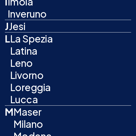
I
Imola
Inveruno
J
Jesi
L
La Spezia
Latina
Leno
Livorno
Loreggia
Lucca
M
Maser
Milano