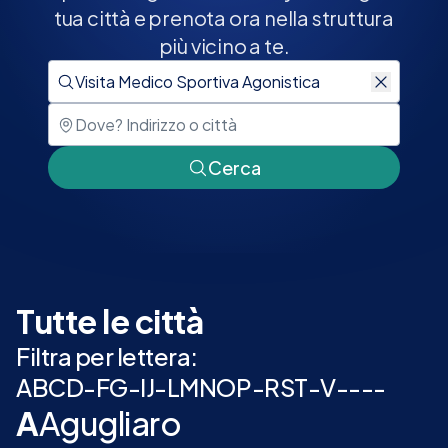
tua città e prenota ora nella struttura
più vicino a te.
Cerca
Tutte le città
Filtra per lettera:
A
B
C
D
-
F
G
-
I
J
-
L
M
N
O
P
-
R
S
T
-
V
-
-
-
-
A
Agugliaro