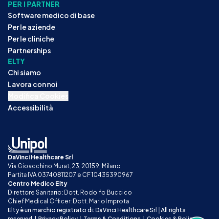
PER I PARTNER
Software medico di base
Per le aziende
Per le cliniche
Partnerships
ELTY
Chi siamo
Lavora con noi
Modifica Cookies
Accessibilità
DaVinci Healthcare Srl
Via Gioacchino Murat, 23, 20159, Milano
Partita IVA 03740811207 e CF 10435390967
Centro Medico Elty
Direttore Sanitario: Dott. Rodolfo Buccico
Chief Medical Officer: Dott. Mario Improta
Elty è un marchio registrato di: DaVinci Healthcare Srl | All rights 
reserved
|
Privacy Policy
|
Terms & Conditions
|
Cookies & Policy