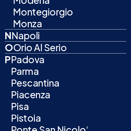
Modena
Montegiorgio
Monza
N
Napoli
O
Orio Al Serio
P
Padova
Parma
Pescantina
Piacenza
Pisa
Pistoia
Ponte San Nicolo'