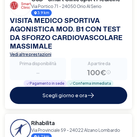
Via Portico 71 - 24050 Orio Al Serio
3.9 km
VISITA MEDICO SPORTIVA
AGONISTICA MOD. B1 CON TEST
DA SFORZO CARDIOVASCOLARE
MASSIMALE
Vedi altre prestazioni
Prima disponibilità
A partire da
-
100€
Pagamento in sede
Conferma immediata
Scegli giorno e ora
Rihabilita
Via Provinciale 59 - 24022 Alzano Lombardo
6.7 km