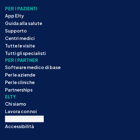
PER I PAZIENTI
App Elty
Guida alla salute
Supporto
Centri medici
Tutte le visite
Tutti gli specialisti
PER I PARTNER
Software medico di base
Per le aziende
Per le cliniche
Partnerships
ELTY
Chi siamo
Lavora con noi
Modifica Cookies
Accessibilità