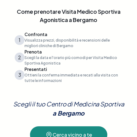
Come prenotare
Visita Medico Sportiva
Agonistica
a
Bergamo
Confronta
1
Visualizza prezzi, disponibilità e recensioni delle
migliori cliniche di Bergamo
Prenota
2
Scegli la data e l'orario più comodi per Visita Medico
Sportiva Agonistica
Presentati
3
Ottieni la conferma immediata e recati alla visita con
tutte le informazioni
Scegli il tuo Centro di Medicina Sportiva
a
Bergamo
Cerca vicino a te