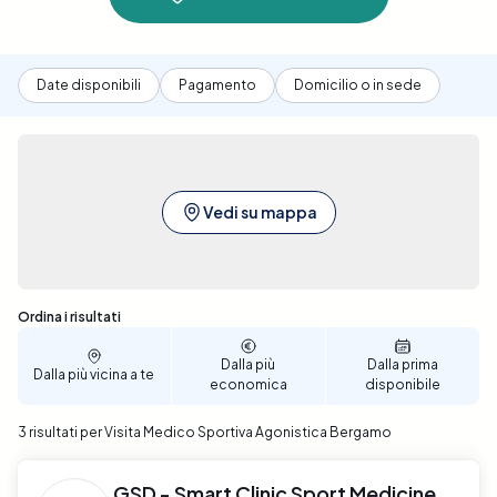
Date disponibili
Pagamento
Domicilio o in sede
Vedi su mappa
Sono stati trovati 3 risultati
Ordina i risultati
Dalla più
Dalla prima
Dalla più vicina a te
economica
disponibile
3 risultati per Visita Medico Sportiva Agonistica Bergamo
GSD - Smart Clinic Sport Medicine