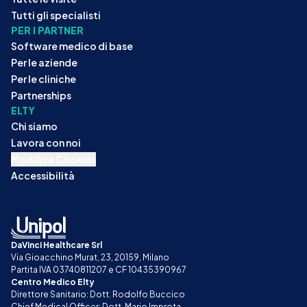
Tutti gli specialisti
PER I PARTNER
Software medico di base
Per le aziende
Per le cliniche
Partnerships
ELTY
Chi siamo
Lavora con noi
Modifica Cookies
Accessibilità
DaVinci Healthcare Srl
Via Gioacchino Murat, 23, 20159, Milano
Partita IVA 03740811207 e CF 10435390967
Centro Medico Elty
Direttore Sanitario: Dott. Rodolfo Buccico
Chief Medical Officer: Dott. Mario Improta