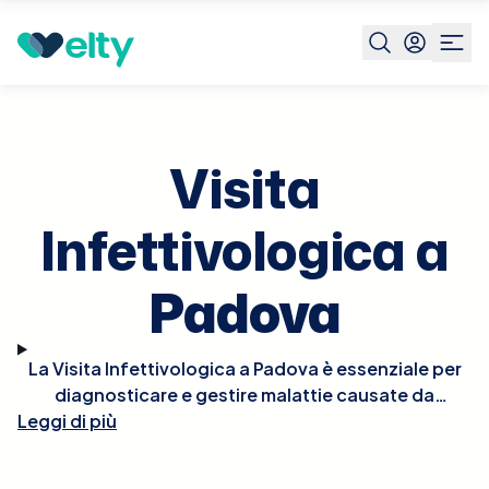
Prenota visita
Visita Infettivologica
Padova
Visita
Infettivologica a
Padova
La Visita Infettivologica a Padova è essenziale per
diagnosticare e gestire malattie causate da
Leggi di più
infezioni batteriche, virali, fungine o parassitarie.
Durante la visita, l'infettivologo esaminerà
accuratamente i sintomi presentati, valuterà la