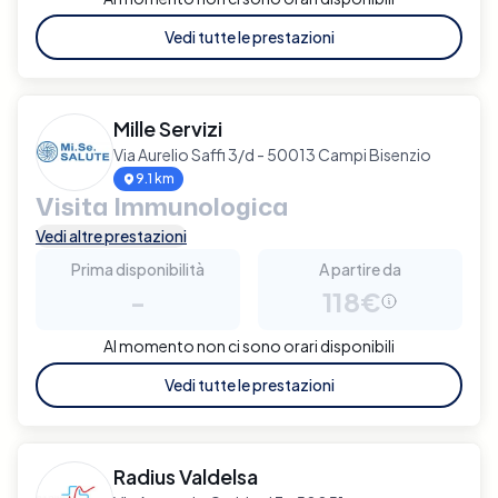
Vedi tutte le prestazioni
Mille Servizi
Via Aurelio Saffi 3/d - 50013 Campi Bisenzio
9.1 km
Visita Immunologica
Vedi altre prestazioni
Prima disponibilità
A partire da
-
118€
Al momento non ci sono orari disponibili
Vedi tutte le prestazioni
Radius Valdelsa