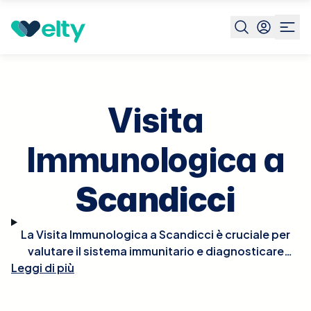
Prenota visita
Visita Immunologica
Scandicci
Visita
Immunologica a
Scandicci
La Visita Immunologica a Scandicci è cruciale per
valutare il sistema immunitario e diagnosticare
Leggi di più
condizioni legate a disfunzioni immunitarie, come
allergie, malattie autoimmuni e immunodeficienze.
Durante la visita, l'immunologo raccoglierà una