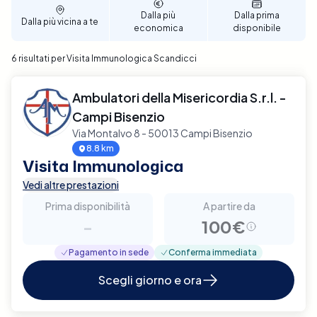
Dalla più
Dalla prima
Dalla più vicina a te
economica
disponibile
6 risultati per Visita Immunologica Scandicci
Ambulatori della Misericordia S.r.l. -
Campi Bisenzio
Via Montalvo 8 - 50013 Campi Bisenzio
8.8 km
Visita Immunologica
Vedi altre prestazioni
Prima disponibilità
A partire da
-
100€
Pagamento in sede
Conferma immediata
Scegli giorno e ora