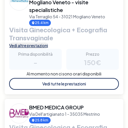
Mogliano Veneto - visite
specialistiche
Via Terraglio 54 - 31021 Mogliano Veneto
25.4 km
Visita Ginecologica + Ecografia
Transvaginale
Vedi altre prestazioni
Prima disponibilità
Prezzo
-
150€
Al momento non ci sono orari disponibili
Vedi tutte le prestazioni
BMED MEDICA GROUP
Via Dell'artigianato 1 - 35035 Mestrino
25.8 km
Visita Ginecologica + Ecografia