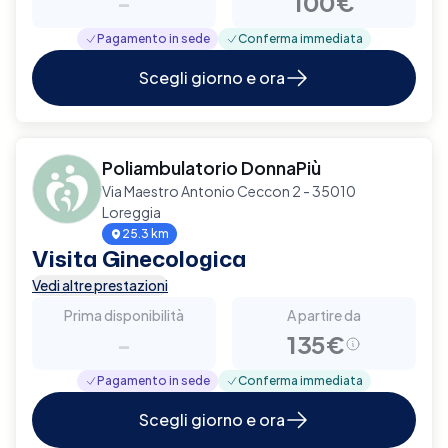
-
100€
Pagamento in sede
Conferma immediata
Scegli giorno e ora
Poliambulatorio DonnaPiù
Via Maestro Antonio Ceccon 2 - 35010
Loreggia
25.3 km
Visita Ginecologica
Vedi altre prestazioni
Prima disponibilità
A partire da
-
135€
Pagamento in sede
Conferma immediata
Scegli giorno e ora