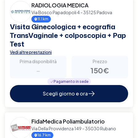
RADIOLOGIA MEDICA
Via Bosco Papadopoli 4 - 35125 Padova
11.1 km
Visita Ginecologica + ecografia
TransVaginale + colposcopia + Pap
Test
Vedi altre prestazioni
Prima disponibilità
Prezzo
-
150€
Pagamento in sede
Scegli giorno e ora
FidaMedica Poliambulatorio
Via Della Provvidenza 149 - 35030 Rubano
16.7 km