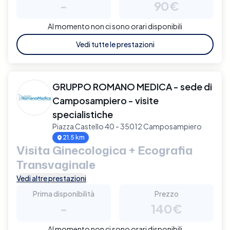
-
90€
Al momento non ci sono orari disponibili
Vedi tutte le prestazioni
GRUPPO ROMANO MEDICA - sede di
Camposampiero - visite
specialistiche
Piazza Castello 40 - 35012 Camposampiero
21.5 km
Visita Ginecologica + Ecografia
Transvaginale
Vedi altre prestazioni
Prima disponibilità
Prezzo
-
140€
Al momento non ci sono orari disponibili