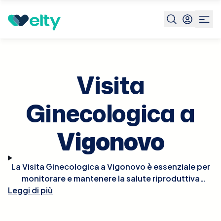
Prenota visita
Visita Ginecologica
Vigonovo
Visita
Ginecologica a
Vigonovo
La Visita Ginecologica a Vigonovo è essenziale per
monitorare e mantenere la salute riproduttiva
Leggi di più
femminile. Durante la visita, il ginecologo condurrà
un esame fisico, che può includere un pap test,
esami pelvici, e, se necessario, ultrasuoni per