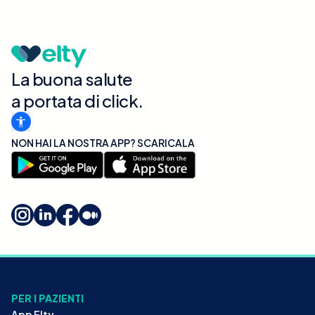
La buona salute
a portata di click.
NON HAI LA NOSTRA APP? SCARICALA
PER I PAZIENTI
App Elty