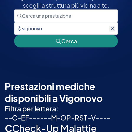
scegli la struttura più vicina a te.
Cerca
Prestazioni mediche
disponibili a Vigonovo
Filtra per lettera:
-
-
C
-
E
F
-
-
-
-
-
-
M
-
O
P
-
R
S
T
-
V
-
-
-
-
C
Check-Up Malattie