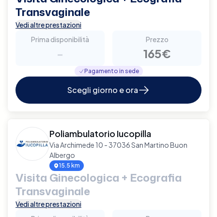
Transvaginale
Vedi altre prestazioni
Prima disponibilità
Prezzo
-
165€
Pagamento in sede
Scegli giorno e ora
Poliambulatorio Iucopilla
Via Archimede 10 - 37036 San Martino Buon
Albergo
15.5 km
Visita Ginecologica + Ecografia
Transvaginale
Vedi altre prestazioni