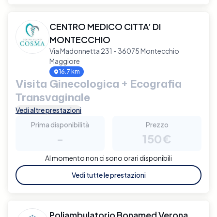
CENTRO MEDICO CITTA’ DI
MONTECCHIO
Via Madonnetta 231 - 36075 Montecchio
Maggiore
16.7 km
Visita Ginecologica + Ecografia
Transvaginale
Vedi altre prestazioni
Prima disponibilità
Prezzo
-
150€
Al momento non ci sono orari disponibili
Vedi tutte le prestazioni
Poliambulatorio Bonamed Verona