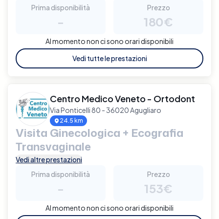
Prima disponibilità
Prezzo
-
180€
Al momento non ci sono orari disponibili
Vedi tutte le prestazioni
Centro Medico Veneto - Ortodont
Via Ponticelli 80 - 36020 Agugliaro
24.5 km
Visita Ginecologica + Ecografia
Transvaginale
Vedi altre prestazioni
Prima disponibilità
Prezzo
-
153€
Al momento non ci sono orari disponibili