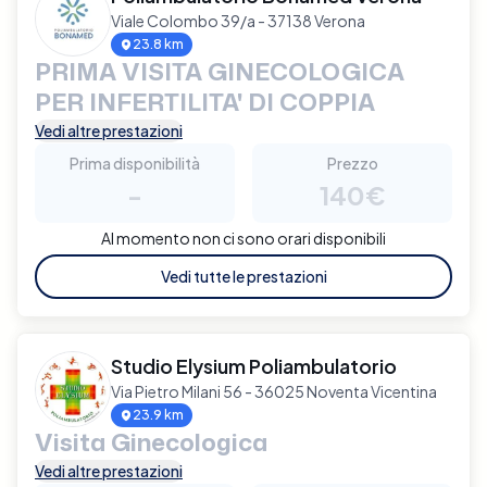
Viale Colombo 39/a - 37138 Verona
23.8 km
PRIMA VISITA GINECOLOGICA
PER INFERTILITA' DI COPPIA
Vedi altre prestazioni
Prima disponibilità
Prezzo
-
140€
Al momento non ci sono orari disponibili
Vedi tutte le prestazioni
Studio Elysium Poliambulatorio
Via Pietro Milani 56 - 36025 Noventa Vicentina
23.9 km
Visita Ginecologica
Vedi altre prestazioni