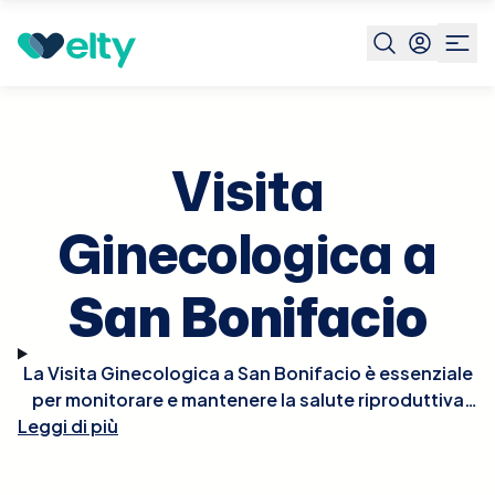
Prenota visita
Visita Ginecologica
San Bonifacio
Visita
Ginecologica a
San Bonifacio
La Visita Ginecologica a San Bonifacio è essenziale
per monitorare e mantenere la salute riproduttiva
Leggi di più
femminile. Durante la visita, il ginecologo condurrà
un esame fisico, che può includere un pap test,
esami pelvici, e, se necessario, ultrasuoni per