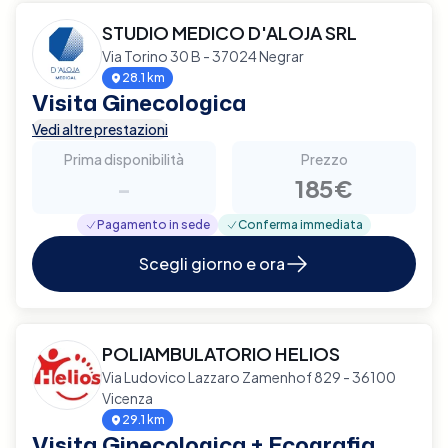
STUDIO MEDICO D'ALOJA SRL
Via Torino 30 B - 37024 Negrar
28.1 km
Visita Ginecologica
Vedi altre prestazioni
Prima disponibilità
Prezzo
-
185€
Pagamento in sede
Conferma immediata
Scegli giorno e ora
POLIAMBULATORIO HELIOS
Via Ludovico Lazzaro Zamenhof 829 - 36100
Vicenza
29.1 km
Visita Ginecologica + Ecografia