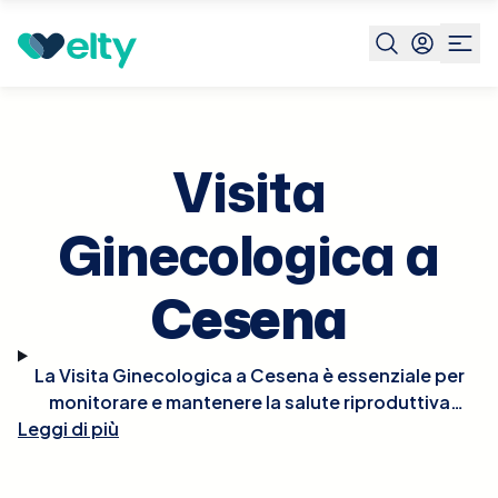
Prenota visita
Visita Ginecologica
Cesena
Visita
Ginecologica a
Cesena
La Visita Ginecologica a Cesena è essenziale per
monitorare e mantenere la salute riproduttiva
Leggi di più
femminile. Durante la visita, il ginecologo condurrà
un esame fisico, che può includere un pap test,
esami pelvici, e, se necessario, ultrasuoni per