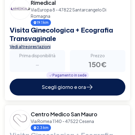
Rimedical
Via Europa 8 - 47822 Santarcangelo Di
Romagna
19.1 km
Visita Ginecologica + Ecografia
Transvaginale
Vedi altre prestazioni
Prima disponibilità
Prezzo
-
150€
Pagamento in sede
Scegli giorno e ora
Centro Medico San Mauro
Via Romea 1140 - 47522 Cesena
2.3 km