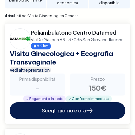
Dalla più vicina a te
economica
disponibile
4 risultati per Visita Ginecologica Cesena
Poliambulatorio Centro Datamed
Via De Gasperi 68 - 37035 San Giovanni Ilarione
8.2 km
Visita Ginecologica + Ecografia
Transvaginale
Vedi altre prestazioni
Prima disponibilità
Prezzo
-
150€
Pagamento in sede
Conferma immediata
Scegli giorno e ora