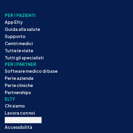
PER I PAZIENTI
App Elty
Guida alla salute
Supporto
Centri medici
Tutte le visite
Tutti gli specialisti
PER I PARTNER
Software medico di base
Per le aziende
Per le cliniche
Partnerships
ELTY
Chi siamo
Lavora con noi
Modifica Cookies
Accessibilità