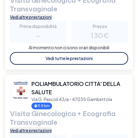
Visita Ginecologica + Ecografia
Transvaginale
Vedi altre prestazioni
Prima disponibilità
Prezzo
-
130€
Al momento non ci sono orari disponibili
Vedi tutte le prestazioni
POLIAMBULATORIO CITTA' DELLA
SALUTE
Via G. Pascoli 43/a - 47035 Gambettola
11.9 km
Visita Ginecologica + Ecografia
Transvaginale
Vedi altre prestazioni