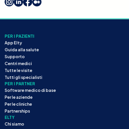
PER I PAZIENTI
App Elty
Guida alla salute
Supporto
Centri medici
Tutte le visite
Tutti gli specialisti
PER I PARTNER
Software medico di base
Per le aziende
Per le cliniche
Partnerships
ELTY
Chi siamo