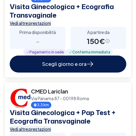
Visita Ginecologica + Ecografia
Transvaginale
Vedi altre prestazioni
Prima disponibilità
A partire da
-
150€
Pagamento in sede
Conferma immediata
Scegli giorno e ora
CMED Lariclan
Via Panama 87 - 00198 Roma
3.3 km
Visita Ginecologica + Pap Test +
Ecografia Transvaginale
Vedi altre prestazioni