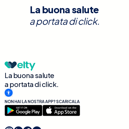
La buona salute
a portata di click.
La buona salute
a portata di click.
NON HAI LA NOSTRA APP? SCARICALA