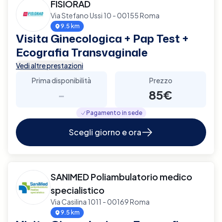
FISIORAD
Via Stefano Ussi 10 - 00155 Roma
9.5 km
Visita Ginecologica + Pap Test +
Ecografia Transvaginale
Vedi altre prestazioni
Prima disponibilità
Prezzo
-
85€
Pagamento in sede
Scegli giorno e ora
SANIMED Poliambulatorio medico
specialistico
Via Casilina 1011 - 00169 Roma
9.5 km