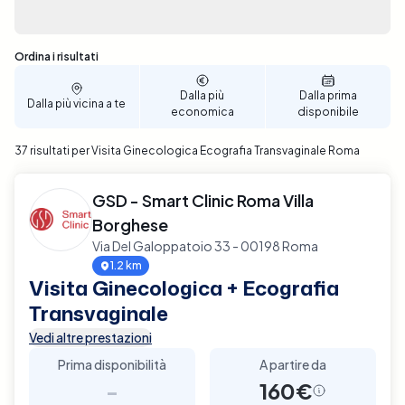
selezionare la data e l'ora che meglio si adattano
alle tue esigenze personali. Prenota ora per un
controllo completo e dettagliato della tua salute
Sono stati trovati 37 risultati
Ordina i risultati
ginecologica a Roma.
Dalla più
Dalla prima
Dalla più vicina a te
economica
disponibile
37 risultati per Visita Ginecologica Ecografia Transvaginale Roma
GSD - Smart Clinic Roma Villa
Borghese
Via Del Galoppatoio 33 - 00198 Roma
1.2 km
Visita Ginecologica + Ecografia
Transvaginale
Vedi altre prestazioni
Prima disponibilità
A partire da
-
160€