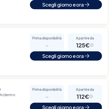
Scegli giorno e ora
Prima disponibilità
A partire da
-
125€
Scegli giorno e ora
à
Prima disponibilità
A partire da
chi (dentro
-
112€
Scegli giorno e ora