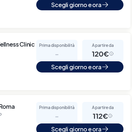
Scegli giorno e ora
ellness Clinic
Prima disponibilità
A partire da
-
120€
Scegli giorno e ora
 Roma
Prima disponibilità
A partire da
o
-
112€
Scegli giorno e ora