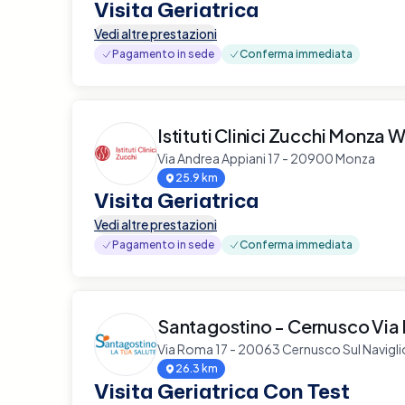
Visita Geriatrica
Vedi altre prestazioni
Pagamento in sede
Conferma immediata
Istituti Clinici Zucchi Monza W
Via Andrea Appiani 17 - 20900 Monza
25.9 km
Visita Geriatrica
Vedi altre prestazioni
Pagamento in sede
Conferma immediata
Santagostino - Cernusco Via
Via Roma 17 - 20063 Cernusco Sul Navigli
26.3 km
Visita Geriatrica Con Test