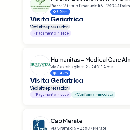
Piazza Vittorio Emanuele Ii 8 - 24044 Dalm
6.2 km
Visita Geriatrica
Vedi altre prestazioni
Pagamento in sede
Humanitas - Medical Care Al
Via Castelvaglietti 2 - 24011 Alme'
6.4 km
Visita Geriatrica
Vedi altre prestazioni
Pagamento in sede
Conferma immediata
Cab Merate
Via Gramsci 5 - 23807 Merate