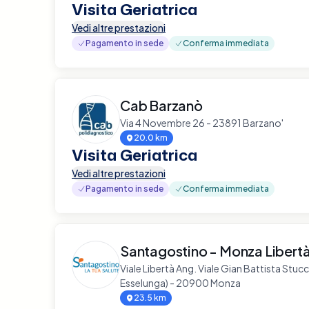
Visita Geriatrica
Vedi altre prestazioni
Pagamento in sede
Conferma immediata
Cab Barzanò
Via 4 Novembre 26 - 23891 Barzano'
20.0 km
Visita Geriatrica
Vedi altre prestazioni
Pagamento in sede
Conferma immediata
Santagostino - Monza Libert
Viale Libertà Ang. Viale Gian Battista Stuc
Esselunga) - 20900 Monza
23.5 km