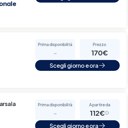
onale
Prima disponibilità
Prezzo
-
170€
Scegli giorno e ora
arsala
Prima disponibilità
A partire da
-
112€
Scegli giorno e ora