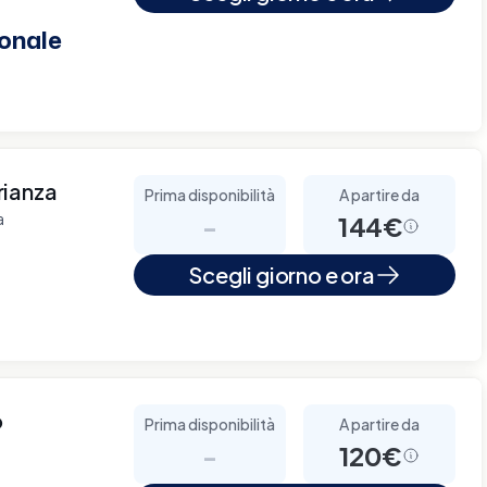
onale
Brianza
Prima disponibilità
A partire da
a
-
144€
Scegli giorno e ora
o
Prima disponibilità
A partire da
-
120€