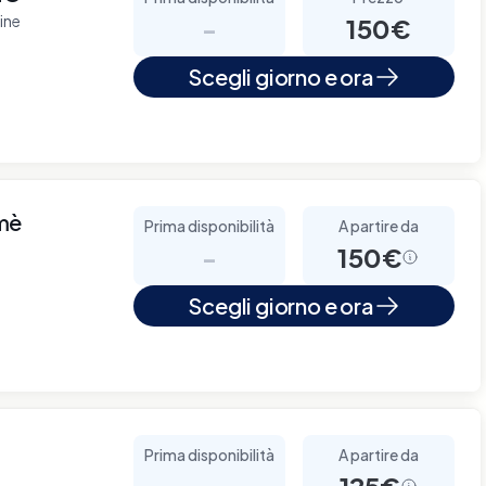
ine
-
150€
Scegli giorno e ora
mè
Prima disponibilità
A partire da
-
150€
Scegli giorno e ora
Prima disponibilità
A partire da
-
125€