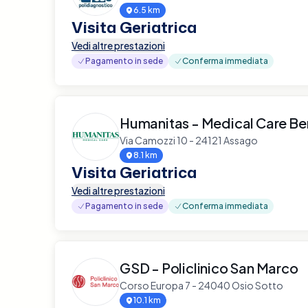
6.5 km
Visita Geriatrica
Vedi altre prestazioni
Pagamento in sede
Conferma immediata
Humanitas - Medical Care B
Via Camozzi 10 - 24121 Assago
8.1 km
Visita Geriatrica
Vedi altre prestazioni
Pagamento in sede
Conferma immediata
GSD - Policlinico San Marco
Corso Europa 7 - 24040 Osio Sotto
10.1 km