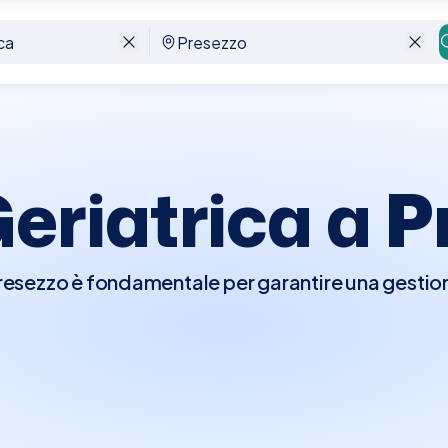
Geriatrica a
P
 Presezzo è fondamentale per garantire una gestion
a visita, il geriatra valuterà le condizioni general
 gli aspetti della salute, inclusi quelli fisici, cognit
o a identificare problemi come la fragilità, la pol
che, e potenziali problemi legati alla mobilità e all
liare test specifici per monitorare o diagnostic