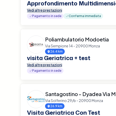
Approfondimento Multidimensi
Vedi altre prestazioni
Pagamento in sede
Conferma immediata
Poliambulatorio Modoetia
Via Sempione 14 - 20900 Monza
26.4 km
visita Geriatrica + test
Vedi altre prestazioni
Pagamento in sede
Santagostino - Dyadea Via M
Via Solferino 29/b - 20900 Monza
26.9 km
Visita Geriatrica Con Test