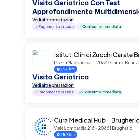
Visita Geriatrica Con Test
Approfondimento Multidimensi
Vedi altre prestazioni
Pagamento in sede
Conferma immediata
Istituti Clinici Zucchi Carate 
Piazza Madonnina 1 - 20841 Carate Brianz
25.6 km
Visita Geriatrica
Vedi altre prestazioni
Pagamento in sede
Conferma immediata
Cura Medical Hub - Brugheri
Viale Lombardia 218 - 20861 Brugherio
25.7 km