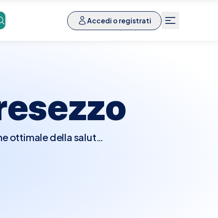
Accedi o registrati
resezzo
e ottimale della salute
i del paziente, prestando
ivi e sociali. Sarà
ifarmacia (uso di molti
a nutrizione. Il geriatra
are condizioni come