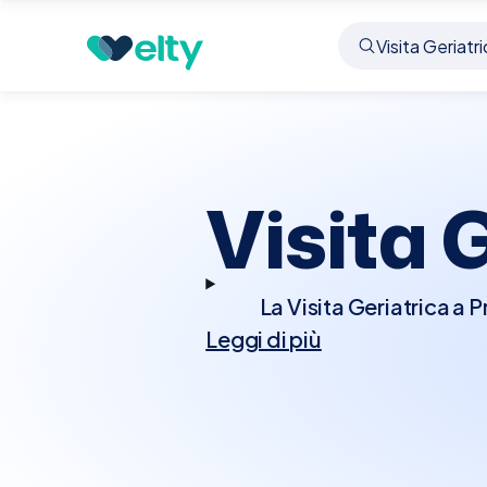
Prenota visita
Visita Geriatrica
Presezzo
Visita 
La Visita Geriatrica a
Leggi di più
degli anziani. Durante l
attenzione a tutti
particolarmente attent
farmaci), malattie croni
potrà anche consig