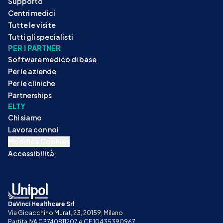
Supporto
Centri medici
Tutte le visite
Tutti gli specialisti
PER I PARTNER
Software medico di base
Per le aziende
Per le cliniche
Partnerships
ELTY
Chi siamo
Lavora con noi
Modifica Cookies
Accessibilità
DaVinci Healthcare Srl
Via Gioacchino Murat, 23, 20159, Milano
Partita IVA 03740811207 e CF 10435390967