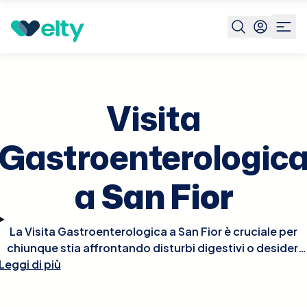
Prenota visita
Visita Gastroenterologica
San Fior
Visita
Gastroenterologic
a
San Fior
La Visita Gastroenterologica a San Fior è cruciale per
chiunque stia affrontando disturbi digestivi o desideri
Leggi di più
valutare la salute del proprio apparato
gastrointestinale. Durante la visita, il gastroenterologo
esaminerà i tuoi sintomi, raccoglierà la tua storia medica