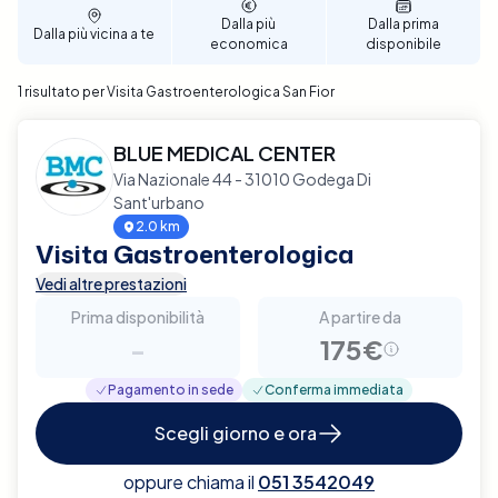
Dalla più
Dalla prima
Dalla più vicina a te
economica
disponibile
1 risultato per Visita Gastroenterologica San Fior
BLUE MEDICAL CENTER
Via Nazionale 44 - 31010 Godega Di
Sant'urbano
2.0 km
Visita Gastroenterologica
Vedi altre prestazioni
Prima disponibilità
A partire da
-
175€
Pagamento in sede
Conferma immediata
Scegli giorno e ora
oppure chiama il
051 3542049