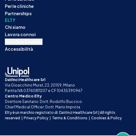
Per le cliniche
Partnerships
ELTY
Chi siamo
Lavora con noi
Modifica Cookies
Accessibilità
DaVinci Healthcare Srl
Via Gioacchino Murat, 23, 20159, Milano
Partita IVA 03740811207 e CF 10435390967
Centro Medico Elty
Direttore Sanitario: Dott. Rodolfo Buccico
Chief Medical Officer: Dott. Mario Improta
Elty è un marchio registrato di: DaVinci Healthcare Srl | All rights 
reserved
|
Privacy Policy
|
Terms & Conditions
|
Cookies & Policy