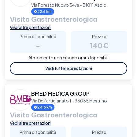
Via Foresto Nuovo 34/a - 31011 Asolo
22.6 km
Visita Gastroenterologica
Vedi altre prestazioni
Prima disponibilità
Prezzo
-
140€
Al momento non ci sono orari disponibili
Vedi tutte le prestazioni
BMED MEDICA GROUP
Via Dell'artigianato 1 - 35035 Mestrino
24.6 km
Visita Gastroenterologica
Vedi altre prestazioni
Prima disponibilità
Prezzo