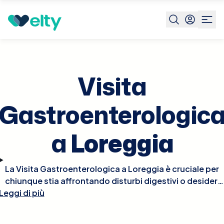
Prenota visita
Visita Gastroenterologica
Loreggia
Visita
Gastroenterologic
a
Loreggia
La Visita Gastroenterologica a Loreggia è cruciale per
chiunque stia affrontando disturbi digestivi o desideri
Leggi di più
valutare la salute del proprio apparato
gastrointestinale. Durante la visita, il gastroenterologo
esaminerà i tuoi sintomi, raccoglierà la tua storia medica