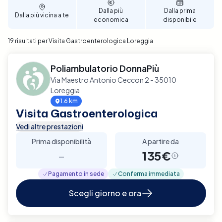
Dalla più
Dalla prima
Dalla più vicina a te
economica
disponibile
19 risultati per Visita Gastroenterologica Loreggia
Poliambulatorio DonnaPiù
Via Maestro Antonio Ceccon 2 - 35010
Loreggia
1.6 km
Visita Gastroenterologica
Vedi altre prestazioni
Prima disponibilità
A partire da
-
135€
Pagamento in sede
Conferma immediata
Scegli giorno e ora