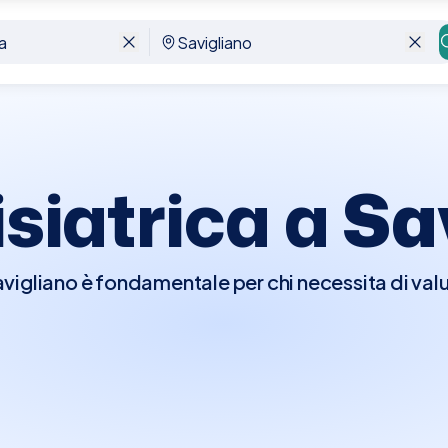
isiatrica a
Sa
 Savigliano è fondamentale per chi necessita di va
influenzano il movimento e le funzionalità corpore
a, il fisiatra eseguirà un esame completo, valutan
a e la mobilità. In base alla diagnosi, il fisiatra
, piani di riabilitazione personalizzati o interventi
di vita e recuperare la massima funzionalità possib