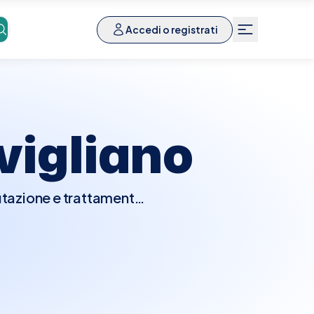
Accedi o registrati
vigliano
lutazione e trattamento
e, dovute a malattie o
do la forza muscolare, la
 può proporre trattamenti
 terapeutici mirati a
ile.Con Elty, prenotare