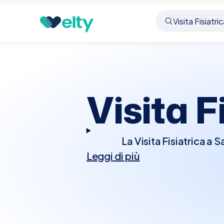
Prenota visita
Visita Fisiatrica
Savigliano
Visita F
La Visita Fisiatrica a
Leggi di più
delle condizioni che 
traumi. Durante la visit
coordinazione, la postur
come terapie fisiche
migliorare la qualità 