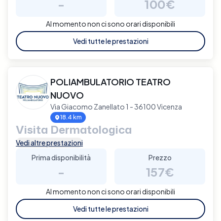
-
100€
Al momento non ci sono orari disponibili
Vedi tutte le prestazioni
POLIAMBULATORIO TEATRO
NUOVO
Via Giacomo Zanellato 1 - 36100 Vicenza
18.4 km
Visita Dermatologica
Vedi altre prestazioni
Prima disponibilità
Prezzo
-
157€
Al momento non ci sono orari disponibili
Vedi tutte le prestazioni