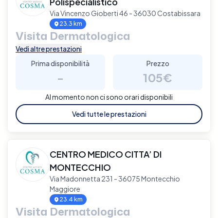
Polispecialistico
Via Vincenzo Gioberti 46 - 36030 Costabissara
23.3 km
Visita Dermatologica
Vedi altre prestazioni
Prima disponibilità
Prezzo
-
105€
Al momento non ci sono orari disponibili
Vedi tutte le prestazioni
CENTRO MEDICO CITTA’ DI
MONTECCHIO
Via Madonnetta 231 - 36075 Montecchio
Maggiore
23.4 km
Visita Dermatologica