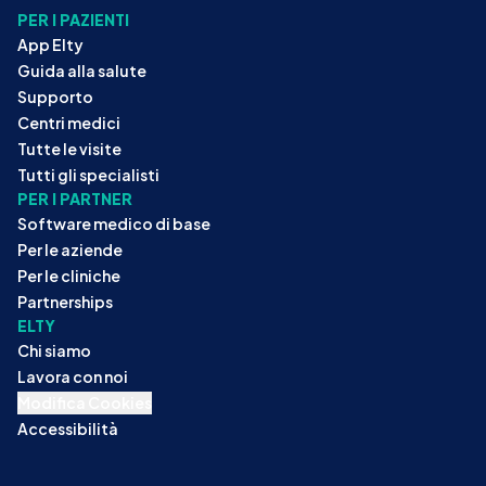
PER I PAZIENTI
App Elty
Guida alla salute
Supporto
Centri medici
Tutte le visite
Tutti gli specialisti
PER I PARTNER
Software medico di base
Per le aziende
Per le cliniche
Partnerships
ELTY
Chi siamo
Lavora con noi
Modifica Cookies
Accessibilità