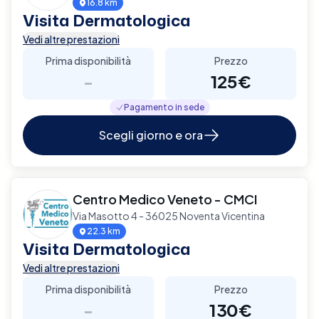
16.8 km
Visita Dermatologica
Vedi altre prestazioni
Prima disponibilità
Prezzo
-
125€
Pagamento in sede
Scegli giorno e ora
Centro Medico Veneto - CMCI
Via Masotto 4 - 36025 Noventa Vicentina
22.3 km
Visita Dermatologica
Vedi altre prestazioni
Prima disponibilità
Prezzo
-
130€