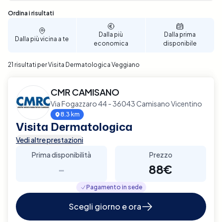
Sono stati trovati 21 risultati
Ordina i risultati
Dalla più
Dalla prima
Dalla più vicina a te
economica
disponibile
21 risultati per Visita Dermatologica Veggiano
CMR CAMISANO
Via Fogazzaro 44 - 36043 Camisano Vicentino
8.3 km
Visita Dermatologica
Vedi altre prestazioni
Prima disponibilità
Prezzo
-
88€
Pagamento in sede
Scegli giorno e ora