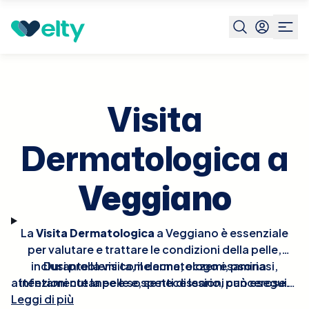
Prenota visita
Visita Dermatologica
Veggiano
Visita
Dermatologica a
Veggiano
La
Visita Dermatologica
a Veggiano è essenziale
per valutare e trattare le condizioni della pelle,
inclusi problemi come acne, eczemi, psoriasi,
Durante la visita, il dermatologo esamina
attentamente la pelle e, se necessario, può eseguire
infezioni cutanee e sospetti di lesioni cancerose.
Leggi di più
procedure diagnostiche come la biopsia o test