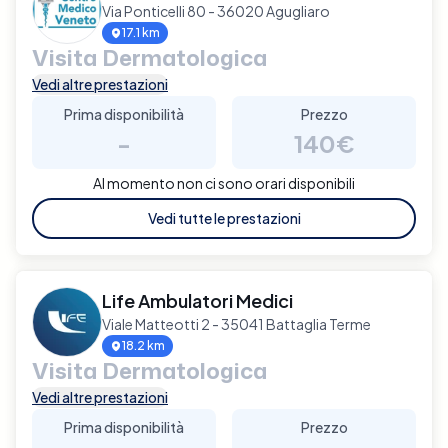
Via Ponticelli 80 - 36020 Agugliaro
17.1 km
Visita Dermatologica
Vedi altre prestazioni
Prima disponibilità
Prezzo
-
140€
Al momento non ci sono orari disponibili
Vedi tutte le prestazioni
Life Ambulatori Medici
Viale Matteotti 2 - 35041 Battaglia Terme
18.2 km
Visita Dermatologica
Vedi altre prestazioni
Prima disponibilità
Prezzo