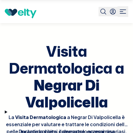
Prenota visita
Visita Dermatologica
Negrar Di
Valpolicella
Visita
Dermatologica a
Negrar Di
Valpolicella
La
Visita Dermatologica
a Negrar Di Valpolicella è
essenziale per valutare e trattare le condizioni della
pelle, inclusi problemi come acne, eczemi, psoriasi,
Durante la visita, il dermatologo esamina