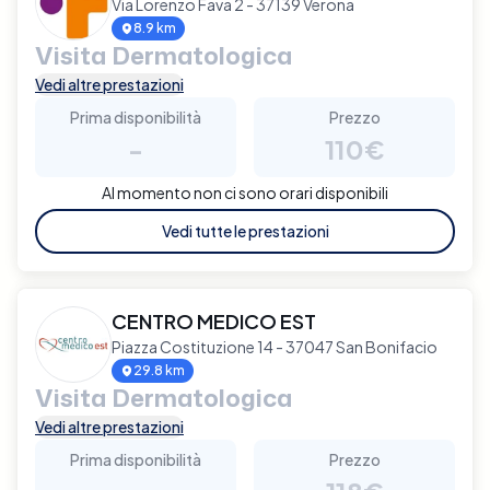
Via Lorenzo Fava 2 - 37139 Verona
8.9 km
Visita Dermatologica
Vedi altre prestazioni
Prima disponibilità
Prezzo
-
110€
Al momento non ci sono orari disponibili
Vedi tutte le prestazioni
CENTRO MEDICO EST
Piazza Costituzione 14 - 37047 San Bonifacio
29.8 km
Visita Dermatologica
Vedi altre prestazioni
Prima disponibilità
Prezzo