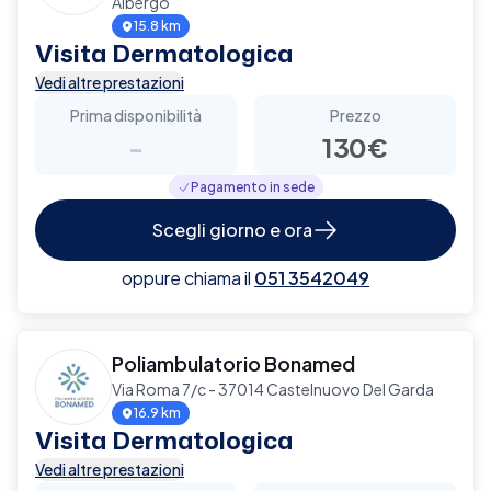
Albergo
15.8 km
Visita Dermatologica
Vedi altre prestazioni
Prima disponibilità
Prezzo
-
130€
Pagamento in sede
Scegli giorno e ora
oppure chiama il
051 3542049
Poliambulatorio Bonamed
Via Roma 7/c - 37014 Castelnuovo Del Garda
16.9 km
Visita Dermatologica
Vedi altre prestazioni