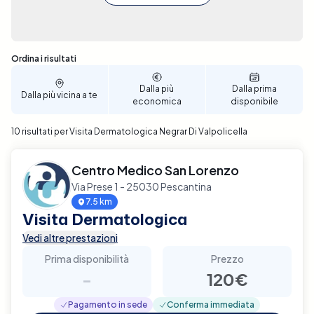
Sono stati trovati 10 risultati
Ordina i risultati
Dalla più
Dalla prima
Dalla più vicina a te
economica
disponibile
10 risultati per Visita Dermatologica Negrar Di Valpolicella
Centro Medico San Lorenzo
Via Prese 1 - 25030 Pescantina
7.5 km
Visita Dermatologica
Vedi altre prestazioni
Prima disponibilità
Prezzo
-
120€
Pagamento in sede
Conferma immediata