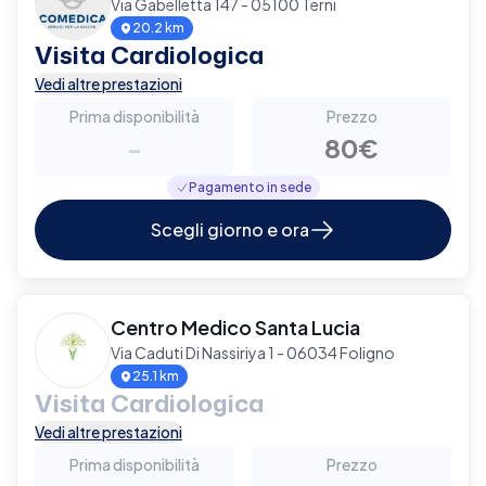
Via Gabelletta 147 - 05100 Terni
20.2 km
Visita Cardiologica
Vedi altre prestazioni
Prima disponibilità
Prezzo
-
80€
Pagamento in sede
Scegli giorno e ora
Centro Medico Santa Lucia
Via Caduti Di Nassiriya 1 - 06034 Foligno
25.1 km
Visita Cardiologica
Vedi altre prestazioni
Prima disponibilità
Prezzo