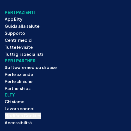
PER I PAZIENTI
App Elty
Guida alla salute
Supporto
Centri medici
Tutte le visite
Tutti gli specialisti
PER I PARTNER
Software medico di base
Per le aziende
Per le cliniche
Partnerships
ELTY
Chi siamo
Lavora con noi
Modifica Cookies
Accessibilità