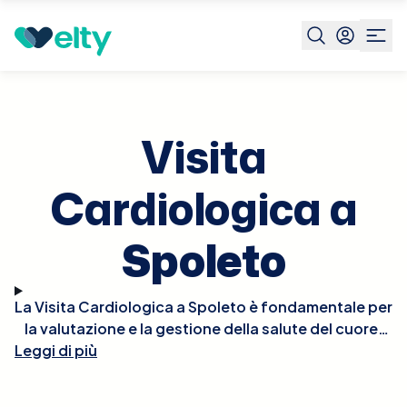
Prenota visita
Visita Cardiologica
Spoleto
Visita
Cardiologica a
Spoleto
La Visita Cardiologica a Spoleto è fondamentale per
la valutazione e la gestione della salute del cuore.
Leggi di più
Durante la visita, il cardiologo effettuerà un esame
fisico approfondito, potrebbe ascoltare il battito
del cuore per rilevare irregolarità e, se necessario,