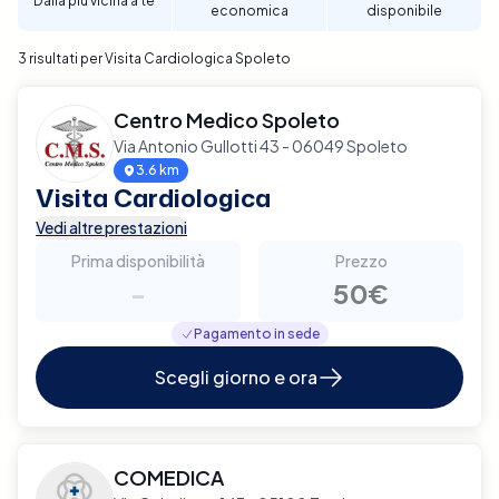
Dalla più vicina a te
economica
disponibile
per garantire un supporto diagnostico completo e
affidabile per la tua salute cardiaca a Spoleto.
3 risultati per Visita Cardiologica Spoleto
Centro Medico Spoleto
Via Antonio Gullotti 43 - 06049 Spoleto
3.6 km
Visita Cardiologica
Vedi altre prestazioni
Prima disponibilità
Prezzo
-
50€
Pagamento in sede
Scegli giorno e ora
COMEDICA