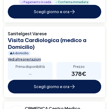
Pagamento in sede
Conferma immediata
Scegli giorno e ora
Sanitelgest Varese
Visita Cardiologica (medico a
Domicilio)
A domicilio
Vedi altre prestazioni
Prima disponibilità
Prezzo
-
378€
Scegli giorno e ora
CBMEDICA Centro Medico