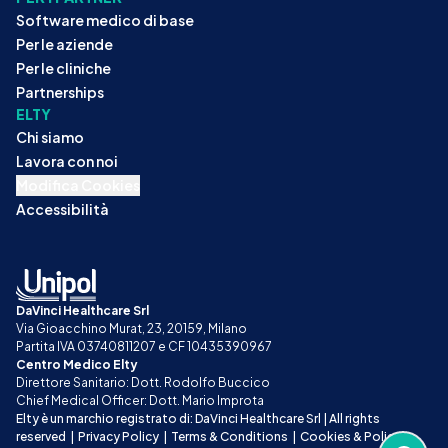
Software medico di base
Per le aziende
Per le cliniche
Partnerships
ELTY
Chi siamo
Lavora con noi
Modifica Cookies
Accessibilità
DaVinci Healthcare Srl
Via Gioacchino Murat, 23, 20159, Milano
Partita IVA 03740811207 e CF 10435390967
Centro Medico Elty
Direttore Sanitario: Dott. Rodolfo Buccico
Chief Medical Officer: Dott. Mario Improta
Elty è un marchio registrato di: DaVinci Healthcare Srl | All rights 
reserved
|
Privacy Policy
|
Terms & Conditions
|
Cookies & Policy