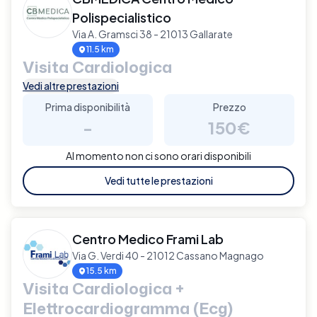
Polispecialistico
Via A. Gramsci 38 - 21013 Gallarate
11.5 km
Visita Cardiologica
Vedi altre prestazioni
Prima disponibilità
Prezzo
-
150€
Al momento non ci sono orari disponibili
Vedi tutte le prestazioni
Centro Medico Frami Lab
Via G. Verdi 40 - 21012 Cassano Magnago
15.5 km
Visita Cardiologica +
Elettrocardiogramma (Ecg)