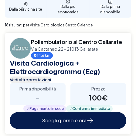
tue esigenze personali. Prenota ora per garantire un
Dalla più
Dalla prima
Dalla più vicina a te
supporto diagnostico completo e affidabile per la
economica
disponibile
tua salute cardiaca a Sesto Calende.
18 risultati per Visita Cardiologica Sesto Calende
Poliambulatorio al Centro Gallarate
Via Cattaneo 22 - 21013 Gallarate
14.6 km
Visita Cardiologica +
Elettrocardiogramma (Ecg)
Vedi altre prestazioni
Prima disponibilità
Prezzo
-
100€
Pagamento in sede
Conferma immediata
Scegli giorno e ora