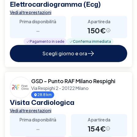
Elettrocardiogramma (Ecg)
Vedi altre prestazioni
Prima disponibilità
A partire da
-
150€
Pagamento in sede
Conferma immediata
Scegli giorno e ora
GSD - Punto RAF Milano Respighi
Via Respighi 2 - 20122 Milano
28.8 km
Visita Cardiologica
Vedi altre prestazioni
Prima disponibilità
A partire da
-
154€