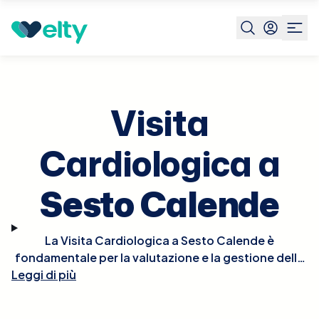
Prenota visita
Visita Cardiologica
Sesto Calende
Visita
Cardiologica a
Sesto Calende
La Visita Cardiologica a Sesto Calende è
fondamentale per la valutazione e la gestione della
Leggi di più
salute del cuore. Durante la visita, il cardiologo
effettuerà un esame fisico approfondito, potrebbe
ascoltare il battito del cuore per rilevare irregolarità