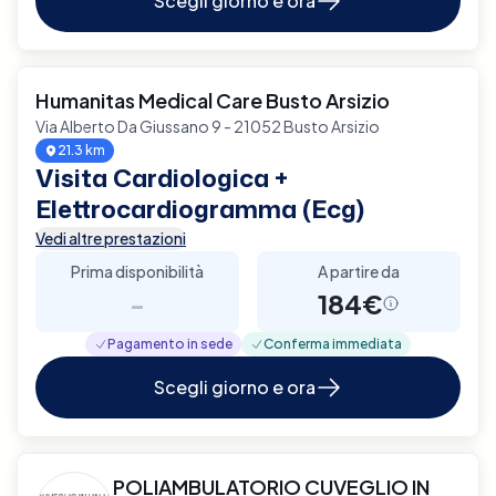
Scegli giorno e ora
Humanitas Medical Care Busto Arsizio
Via Alberto Da Giussano 9 - 21052 Busto Arsizio
21.3 km
Visita Cardiologica +
Elettrocardiogramma (Ecg)
Vedi altre prestazioni
Prima disponibilità
A partire da
-
184€
Pagamento in sede
Conferma immediata
Scegli giorno e ora
POLIAMBULATORIO CUVEGLIO IN