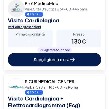
PretMedicaMed
Viale Città D'europa 634 - 00144 Roma
20.3 km
Visita Cardiologica
Vedi altre prestazioni
Prima disponibilità
Prezzo
-
130€
Pagamento in sede
Scegli giorno e ora
SICURMEDICAL CENTER
Via Dei Castani 183 - 00172 Roma
20.6 km
Visita Cardiologica +
Elettrocardiogramma (Ecg)