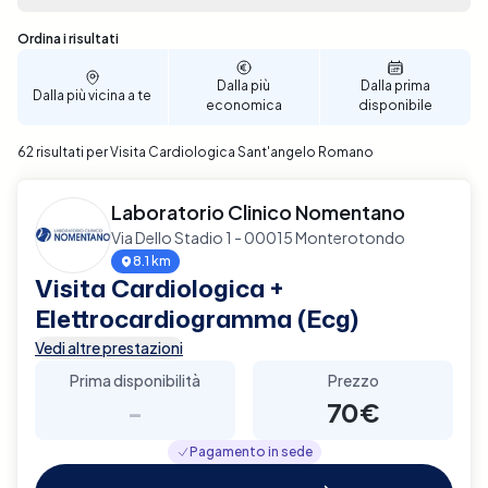
decisione ben informata. Il processo di
prenotazione è intuitivo e veloce, consentendoti di
Sono stati trovati 62 risultati
Ordina i risultati
selezionare la data e l'ora che più si adattano alle
tue esigenze personali. Prenota ora per garantire un
Dalla più
Dalla prima
Dalla più vicina a te
supporto diagnostico completo e affidabile per la
economica
disponibile
tua salute cardiaca a Sant'angelo Romano.
62 risultati per Visita Cardiologica Sant'angelo Romano
Laboratorio Clinico Nomentano
Via Dello Stadio 1 - 00015 Monterotondo
8.1 km
Visita Cardiologica +
Elettrocardiogramma (Ecg)
Vedi altre prestazioni
Prima disponibilità
Prezzo
-
70€
Pagamento in sede