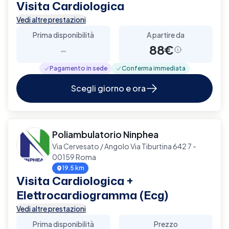
Visita Cardiologica
Vedi altre prestazioni
Prima disponibilità
A partire da
-
88€
Pagamento in sede
Conferma immediata
Scegli giorno e ora
Poliambulatorio Ninphea
Via Cervesato / Angolo Via Tiburtina 642 7 -
00159 Roma
19.5 km
Visita Cardiologica +
Elettrocardiogramma (Ecg)
Vedi altre prestazioni
Prima disponibilità
Prezzo