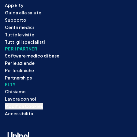
App Elty
Guida alla salute
Supporto
Centri medici
Tutte le visite
Tutti gli specialisti
PER I PARTNER
Software medico di base
Per le aziende
Per le cliniche
Partnerships
ELTY
Chi siamo
Lavora con noi
Modifica Cookies
Accessibilità