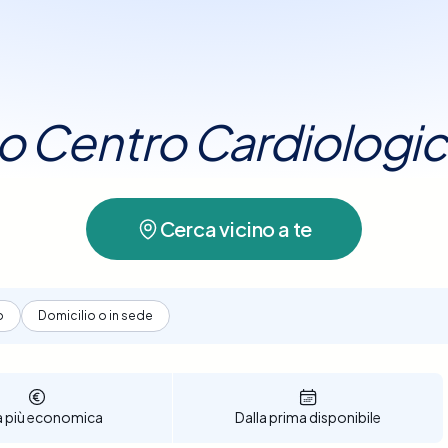
tare il ritmo cardiaco. In alcuni casi, il cardiolog
est da sforzo, Holter cardiaco o esami del sa
approfondita.
tuo Centro Cardiologi
Cerca vicino a te
o
Domicilio o in sede
a più economica
Dalla prima disponibile