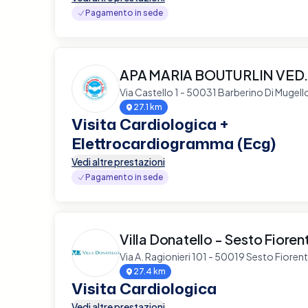
Pagamento in sede
APA MARIA BOUTURLIN VED.
Via Castello 1 - 50031 Barberino Di Mugell
27.1 km
Visita Cardiologica +
Elettrocardiogramma (Ecg)
Vedi altre prestazioni
Pagamento in sede
Villa Donatello - Sesto Fioren
Via A. Ragionieri 101 - 50019 Sesto Fioren
27.4 km
Visita Cardiologica
Vedi altre prestazioni