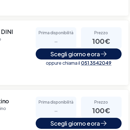
 DINI
Prima disponibilità
Prezzo
o
-
100€
Scegli giorno e ora
oppure chiama il
051 3542049
tino
Prima disponibilità
Prezzo
tino
-
100€
Scegli giorno e ora