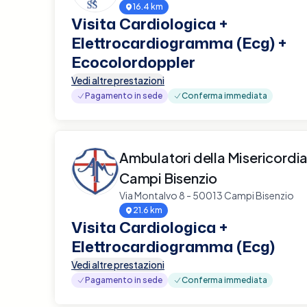
16.4 km
Visita Cardiologica +
Elettrocardiogramma (Ecg) +
Ecocolordoppler
Vedi altre prestazioni
Pagamento in sede
Conferma immediata
Ambulatori della Misericordia S
Campi Bisenzio
Via Montalvo 8 - 50013 Campi Bisenzio
21.6 km
Visita Cardiologica +
Elettrocardiogramma (Ecg)
Vedi altre prestazioni
Pagamento in sede
Conferma immediata