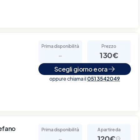
Prima disponibilità
Prezzo
-
130€
Scegli giorno e ora
oppure chiama il
051 3542049
tefano
Prima disponibilità
A partire da
-
120€