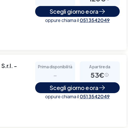
Scegli giorno e ora
oppure chiama il
051 3542049
.r.l. -
Prima disponibilità
A partire da
-
53€
Scegli giorno e ora
oppure chiama il
051 3542049