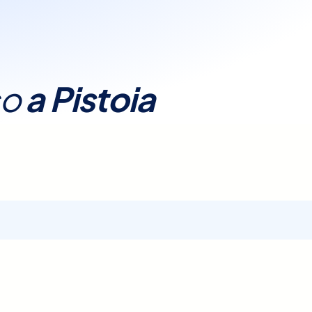
o può richiedere
ngue
per un’analisi più
co
a
Pistoia