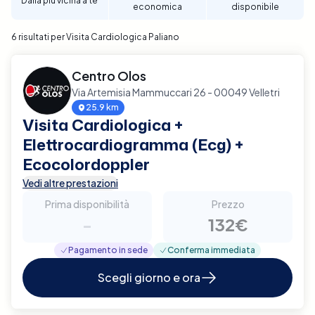
Dalla più vicina a te
economica
disponibile
per garantire un supporto diagnostico completo e
affidabile per la tua salute cardiaca a Paliano.
6 risultati per Visita Cardiologica Paliano
Centro Olos
Via Artemisia Mammuccari 26 - 00049 Velletri
25.9 km
Visita Cardiologica +
Elettrocardiogramma (Ecg) +
Ecocolordoppler
Vedi altre prestazioni
Prima disponibilità
Prezzo
-
132€
Pagamento in sede
Conferma immediata
Scegli giorno e ora