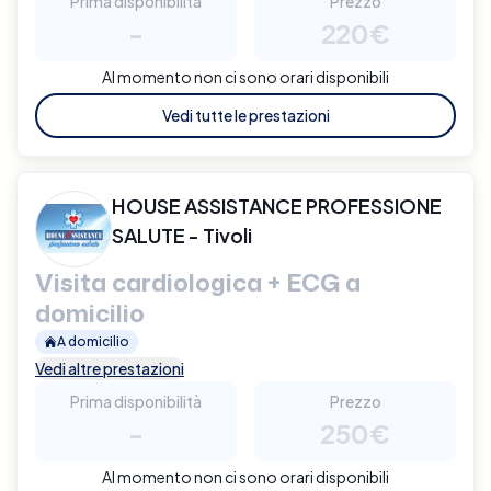
Prima disponibilità
Prezzo
-
220€
Al momento non ci sono orari disponibili
Vedi tutte le prestazioni
HOUSE ASSISTANCE PROFESSIONE
SALUTE - Tivoli
Visita cardiologica + ECG a
domicilio
A domicilio
Vedi altre prestazioni
Prima disponibilità
Prezzo
-
250€
Al momento non ci sono orari disponibili