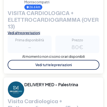
Montecompatri
26.6 km
VISITA CARDIOLOGICA +
ELETTROCARDIOGRAMMA (OVER
13)
Vedi altre prestazioni
Prima disponibilità
Prezzo
-
80€
Al momento non ci sono orari disponibili
Vedi tutte le prestazioni
DELIVERY MED - Palestrina
Visita Cardiologica +