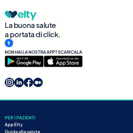
La buona salute
a portata di click.
NON HAI LA NOSTRA APP? SCARICALA
PER I PAZIENTI
App Elty
Guida alla salute