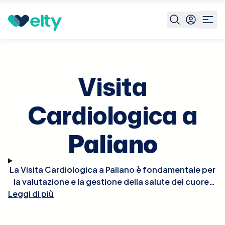
Prenota visita
Visita Cardiologica
Paliano
Visita
Cardiologica a
Paliano
La Visita Cardiologica a Paliano è fondamentale per
la valutazione e la gestione della salute del cuore.
Leggi di più
Durante la visita, il cardiologo effettuerà un esame
fisico approfondito, potrebbe ascoltare il battito
del cuore per rilevare irregolarità e, se necessario,