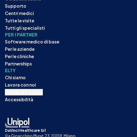
Supporto
Centri medici
Tutte le visite
Tutti gli specialisti
PER I PARTNER
Software medico di base
Per le aziende
Per le cliniche
Partnerships
ELTY
Chi siamo
Lavora con noi
Modifica Cookies
Accessibilità
DaVinci Healthcare Srl
Via Gioacchino Murat, 23, 20159, Milano