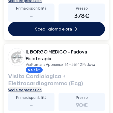
Vedi altre prestazioni
Prima disponibilità
Prezzo
-
378€
Scegli giorno e ora
IL BORGO MEDICO - Padova
Fisioterapia
Via Romana Aponense 116 - 35142 Padova
6.5 km
Visita Cardiologica +
Elettrocardiogramma (Ecg)
Vedi altre prestazioni
Prima disponibilità
Prezzo
-
90€