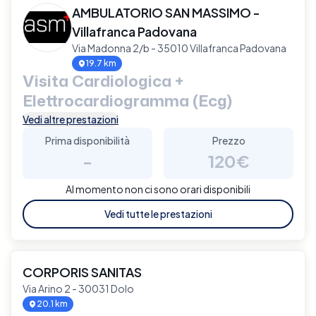
AMBULATORIO SAN MASSIMO -
Villafranca Padovana
Via Madonna 2/b - 35010 Villafranca Padovana
19.7 km
Visita Cardiologica +
Elettrocardiogramma (Ecg)
Vedi altre prestazioni
Prima disponibilità
Prezzo
-
120€
Al momento non ci sono orari disponibili
Vedi tutte le prestazioni
CORPORIS SANITAS
Via Arino 2 - 30031 Dolo
20.1 km