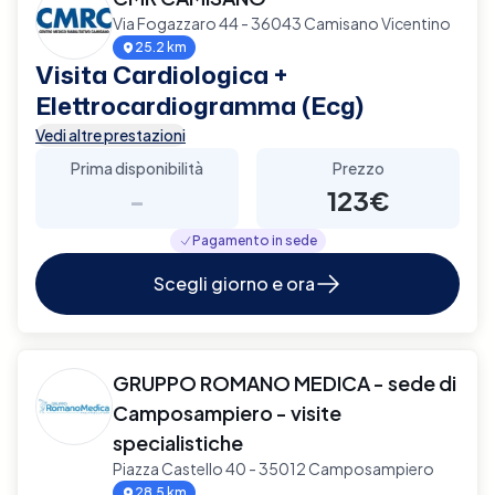
Via Fogazzaro 44 - 36043 Camisano Vicentino
25.2 km
Visita Cardiologica +
Elettrocardiogramma (Ecg)
Vedi altre prestazioni
Prima disponibilità
Prezzo
-
123€
Pagamento in sede
Scegli giorno e ora
GRUPPO ROMANO MEDICA - sede di
Camposampiero - visite
specialistiche
Piazza Castello 40 - 35012 Camposampiero
28.5 km