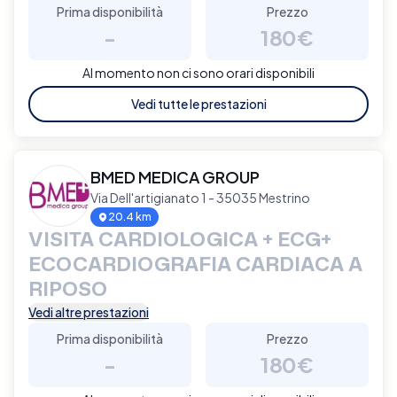
Prima disponibilità
Prezzo
-
180€
Al momento non ci sono orari disponibili
Vedi tutte le prestazioni
BMED MEDICA GROUP
Via Dell'artigianato 1 - 35035 Mestrino
20.4 km
VISITA CARDIOLOGICA + ECG+
ECOCARDIOGRAFIA CARDIACA A
RIPOSO
Vedi altre prestazioni
Prima disponibilità
Prezzo
-
180€