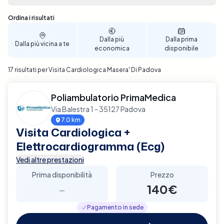
decisione ben informata. Il processo di
prenotazione è intuitivo e veloce, consentendoti di
Sono stati trovati 17 risultati
Ordina i risultati
selezionare la data e l'ora che più si adattano alle
tue esigenze personali. Prenota ora per garantire un
Dalla più
Dalla prima
Dalla più vicina a te
supporto diagnostico completo e affidabile per la
economica
disponibile
tua salute cardiaca a Masera' Di Padova.
17 risultati per Visita Cardiologica Masera' Di Padova
Poliambulatorio PrimaMedica
Via Balestra 1 - 35127 Padova
7.0 km
Visita Cardiologica +
Elettrocardiogramma (Ecg)
Vedi altre prestazioni
Prima disponibilità
Prezzo
-
140€
Pagamento in sede