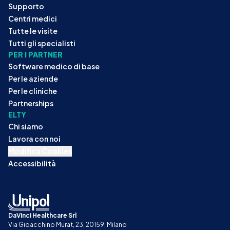
Supporto
Centri medici
Tutte le visite
Tutti gli specialisti
PER I PARTNER
Software medico di base
Per le aziende
Per le cliniche
Partnerships
ELTY
Chi siamo
Lavora con noi
Modifica Cookies
Accessibilità
DaVinci Healthcare Srl
Via Gioacchino Murat, 23, 20159, Milano