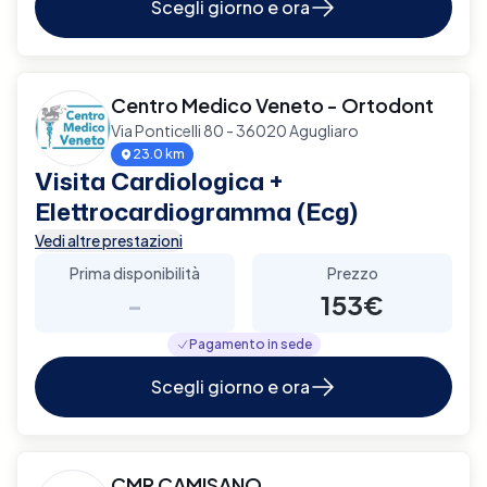
Scegli giorno e ora
Centro Medico Veneto - Ortodont
Via Ponticelli 80 - 36020 Agugliaro
23.0 km
Visita Cardiologica +
Elettrocardiogramma (Ecg)
Vedi altre prestazioni
Prima disponibilità
Prezzo
-
153€
Pagamento in sede
Scegli giorno e ora
CMR CAMISANO