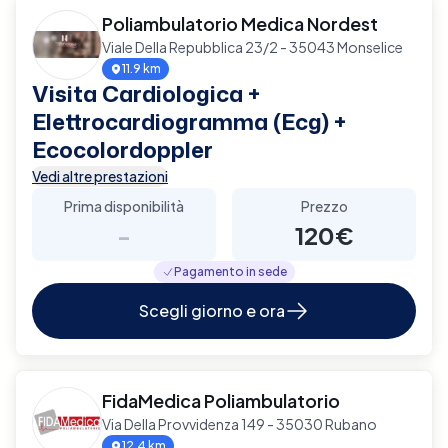
Poliambulatorio Medica Nordest
Viale Della Repubblica 23/2 - 35043 Monselice
11.9 km
Visita Cardiologica +
Elettrocardiogramma (Ecg) +
Ecocolordoppler
Vedi altre prestazioni
Prima disponibilità
Prezzo
-
120€
Pagamento in sede
Scegli giorno e ora
FidaMedica Poliambulatorio
Via Della Provvidenza 149 - 35030 Rubano
12.4 km