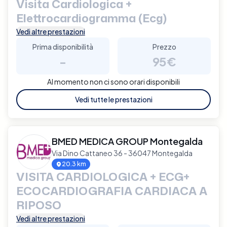
Visita Cardiologica +
Elettrocardiogramma (Ecg)
Vedi altre prestazioni
Prima disponibilità
Prezzo
-
95€
Al momento non ci sono orari disponibili
Vedi tutte le prestazioni
BMED MEDICA GROUP Montegalda
Via Dino Cattaneo 36 - 36047 Montegalda
20.3 km
VISITA CARDIOLOGICA + ECG+
ECOCARDIOGRAFIA CARDIACA A
RIPOSO
Vedi altre prestazioni