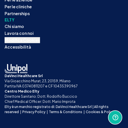
Per le cliniche
Partnerships
ELTY
Chi siamo
Lavora con noi
Modifica Cookies
Accessibilità
DaVinci Healthcare Srl
Via Gioacchino Murat, 23, 20159, Milano
Partita IVA 03740811207 e CF 10435390967
Centro Medico Elty
Direttore Sanitario: Dott. Rodolfo Buccico
Chief Medical Officer: Dott. Mario Improta
Elty è un marchio registrato di: DaVinci Healthcare Srl | All rights 
reserved
|
Privacy Policy
|
Terms & Conditions
|
Cookies & Policy