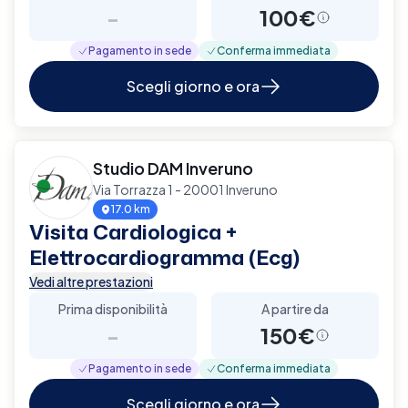
-
100€
Pagamento in sede
Conferma immediata
Scegli giorno e ora
Studio DAM Inveruno
Via Torrazza 1 - 20001 Inveruno
17.0 km
Visita Cardiologica +
Elettrocardiogramma (Ecg)
Vedi altre prestazioni
Prima disponibilità
A partire da
-
150€
Pagamento in sede
Conferma immediata
Scegli giorno e ora