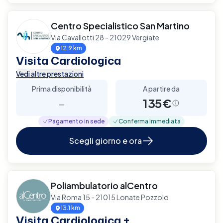
Centro Specialistico San Martino
Via Cavallotti 28 - 21029 Vergiate
12.9 km
Visita Cardiologica
Vedi altre prestazioni
Prima disponibilità
A partire da
-
135€
Pagamento in sede
Conferma immediata
Scegli giorno e ora
Poliambulatorio alCentro
Via Roma 15 - 21015 Lonate Pozzolo
13.1 km
Visita Cardiologica +