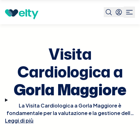
Prenota visita
Visita Cardiologica
Gorla Maggiore
Visita
Cardiologica a
Gorla Maggiore
La Visita Cardiologica a Gorla Maggiore è
fondamentale per la valutazione e la gestione della
Leggi di più
salute del cuore. Durante la visita, il cardiologo
effettuerà un esame fisico approfondito, potrebbe
ascoltare il battito del cuore per rilevare irregolarità