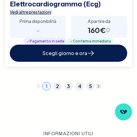
Elettrocardiogramma (Ecg)
Vedi altre prestazioni
Prima disponibilità
A partire da
-
160€
Pagamento in sede
Conferma immediata
Scegli giorno e ora
1
2
3
4
5
INFORMAZIONI UTILI