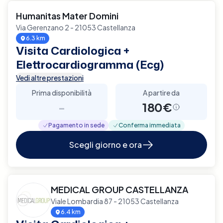
Humanitas Mater Domini
Via Gerenzano 2 - 21053 Castellanza
6.3 km
Visita Cardiologica +
Elettrocardiogramma (Ecg)
Vedi altre prestazioni
Prima disponibilità
A partire da
-
180€
Pagamento in sede
Conferma immediata
Scegli giorno e ora
MEDICAL GROUP CASTELLANZA
Viale Lombardia 87 - 21053 Castellanza
6.4 km