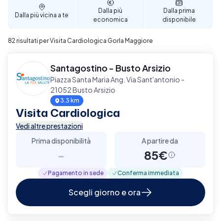
tue esigenze personali. Prenota ora per garantire un
Dalla più
Dalla prima
Dalla più vicina a te
supporto diagnostico completo e affidabile per la
economica
disponibile
tua salute cardiaca a Gorla Maggiore.
82 risultati per Visita Cardiologica Gorla Maggiore
Santagostino - Busto Arsizio
Piazza Santa Maria Ang. Via Sant'antonio -
21052 Busto Arsizio
3.3 km
Visita Cardiologica
Vedi altre prestazioni
Prima disponibilità
A partire da
-
85€
Pagamento in sede
Conferma immediata
Scegli giorno e ora