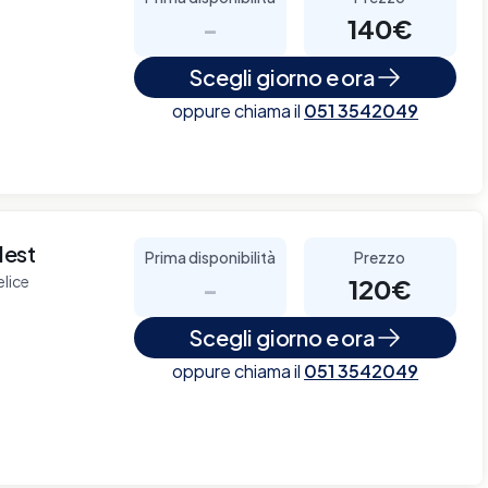
-
140€
Scegli giorno e ora
oppure chiama il
051 3542049
dest
Prima disponibilità
Prezzo
elice
-
120€
Scegli giorno e ora
oppure chiama il
051 3542049