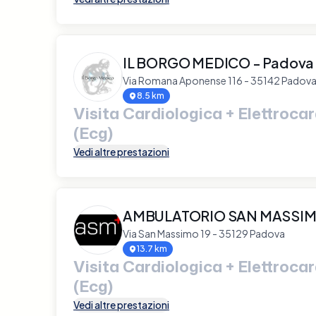
IL BORGO MEDICO - Padova F
Via Romana Aponense 116 - 35142 Padov
8.5 km
Visita Cardiologica + Elettroc
(Ecg)
Vedi altre prestazioni
AMBULATORIO SAN MASSIM
Via San Massimo 19 - 35129 Padova
13.7 km
Visita Cardiologica + Elettroc
(Ecg)
Vedi altre prestazioni