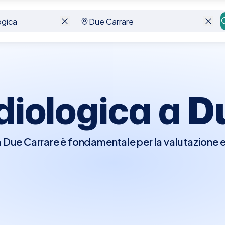
diologica a
D
a Due Carrare è fondamentale per la valutazione e 
 visita, il cardiologo effettuerà un esame fisico 
o del cuore per rilevare irregolarità e, se necessar
tivi come l'elettrocardiogramma (ECG), l'ecocar
utano a identificare problemi come malattie corona
 visita è cruciale per chi ha una storia di problem