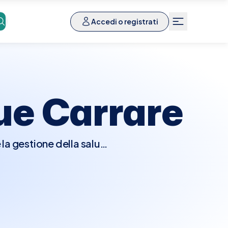
Accedi o registrati
ue Carrare
la gestione della salute
approfondito, potrebbe
io, prescrivere test
diogramma o test da
riche, aritmie, o altre
i cardiaci, sintomi nuovi