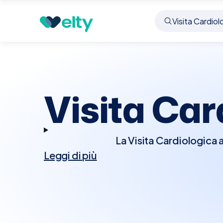
Prenota visita
Visita Cardiologica
Due Carrare
Visita Car
La Visita Cardiologica 
Leggi di più
del cuore. Durante la
ascoltare il battit
diagnostici aggiun
sforzo. Questi test ai
condizioni cardiache. La