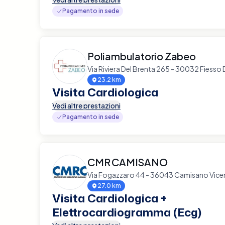
Pagamento in sede
Poliambulatorio Zabeo
Via Riviera Del Brenta 265 - 30032 Fiesso 
23.2 km
Visita Cardiologica
Vedi altre prestazioni
Pagamento in sede
CMR CAMISANO
Via Fogazzaro 44 - 36043 Camisano Vice
27.0 km
Visita Cardiologica +
Elettrocardiogramma (Ecg)