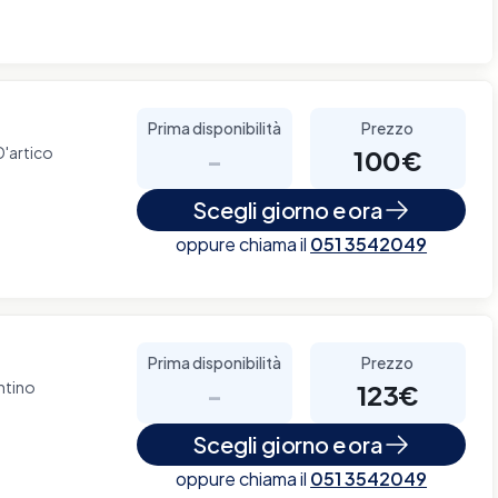
Prima disponibilità
Prezzo
D'artico
-
100€
Scegli giorno e ora
oppure chiama il
051 3542049
Prima disponibilità
Prezzo
ntino
-
123€
Scegli giorno e ora
oppure chiama il
051 3542049