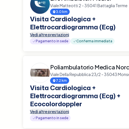
Viale Matteotti 2 - 35041 Battaglia Terme
3.0 km
Visita Cardiologica +
Elettrocardiogramma (Ecg)
Vedi altre prestazioni
Pagamento in sede
Conferma immediata
Poliambulatorio Medica Nor
Viale Della Repubblica 23/2 - 35043 Mons
7.2 km
Visita Cardiologica +
Elettrocardiogramma (Ecg) +
Ecocolordoppler
Vedi altre prestazioni
Pagamento in sede