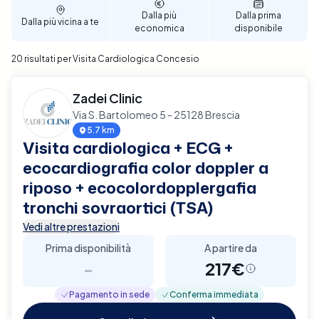
per garantire un supporto diagnostico completo e
Dalla più
Dalla prima
Dalla più vicina a te
affidabile per la tua salute cardiaca a Concesio.
economica
disponibile
20 risultati per Visita Cardiologica Concesio
Zadei Clinic
Via S. Bartolomeo 5 - 25128 Brescia
5.7 km
Visita cardiologica + ECG +
ecocardiografia color doppler a
riposo + ecocolordopplergafia
tronchi sovraortici (TSA)
Vedi altre prestazioni
Prima disponibilità
A partire da
-
217€
Pagamento in sede
Conferma immediata