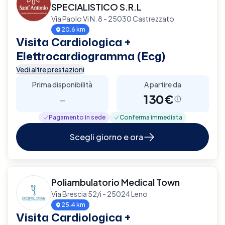
SPECIALISTICO S.R.L
Via Paolo Vi N. 8 - 25030 Castrezzato
20.6 km
Visita Cardiologica +
Elettrocardiogramma (Ecg)
Vedi altre prestazioni
Prima disponibilità
A partire da
-
130€
Pagamento in sede
Conferma immediata
Scegli giorno e ora
Poliambulatorio Medical Town
Via Brescia 52/i - 25024 Leno
25.4 km
Visita Cardiologica +