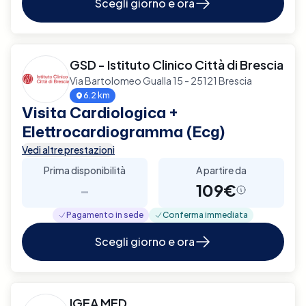
Scegli giorno e ora
GSD - Istituto Clinico Città di Brescia
Via Bartolomeo Gualla 15 - 25121 Brescia
6.2 km
Visita Cardiologica +
Elettrocardiogramma (Ecg)
Vedi altre prestazioni
Prima disponibilità
A partire da
-
109€
Pagamento in sede
Conferma immediata
Scegli giorno e ora
IGEA MED