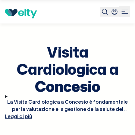
Prenota visita
Visita Cardiologica
Concesio
Visita
Cardiologica a
Concesio
La Visita Cardiologica a Concesio è fondamentale
per la valutazione e la gestione della salute del
Leggi di più
cuore. Durante la visita, il cardiologo effettuerà un
esame fisico approfondito, potrebbe ascoltare il
battito del cuore per rilevare irregolarità e, se