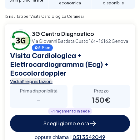
Dalla più vicina a te
economica
disponibile
per garantire un supporto diagnostico completo e
affidabile per la tua salute cardiaca a Ceranesi.
12 risultati per Visita Cardiologica Ceranesi
3G Centro Diagnostico
Via Giovanni Battista Custo 16r - 16162 Genova
5.9 km
Visita Cardiologica +
Elettrocardiogramma (Ecg) +
Ecocolordoppler
Vedi altre prestazioni
Prima disponibilità
Prezzo
-
150€
Pagamento in sede
Scegli giorno e ora
oppure chiama il
051 3542049