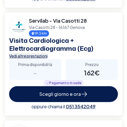
Servilab - Via Casotti 28
Via Casotti 28 - 16167 Genova
19.3 km
Visita Cardiologica +
Elettrocardiogramma (Ecg)
Vedi altre prestazioni
Prima disponibilità
Prezzo
-
162€
Pagamento in sede
Scegli giorno e ora
oppure chiama il
051 3542049