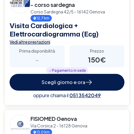
- corso sardegna
Corso Sardegna 42/5 - 16142 Genova
12.7 km
Visita Cardiologica +
Elettrocardiogramma (Ecg)
Vedi altre prestazioni
Prima disponibilità
Prezzo
-
150€
Pagamento in sede
Scegli giorno e ora
oppure chiama il
051 3542049
FISIOMED Genova
Via Corsica 2 - 16128 Genova
13.0 km