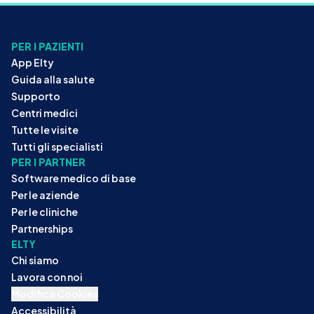
PER I PAZIENTI
App Elty
Guida alla salute
Supporto
Centri medici
Tutte le visite
Tutti gli specialisti
PER I PARTNER
Software medico di base
Per le aziende
Per le cliniche
Partnerships
ELTY
Chi siamo
Lavora con noi
Modifica Cookies
Accessibilità