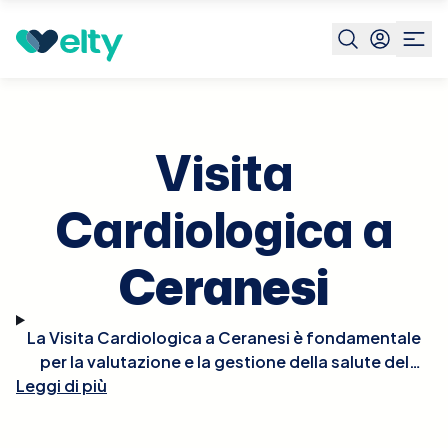
Prenota visita
Visita Cardiologica
Ceranesi
Visita
Cardiologica a
Ceranesi
La Visita Cardiologica a Ceranesi è fondamentale
per la valutazione e la gestione della salute del
Leggi di più
cuore. Durante la visita, il cardiologo effettuerà un
esame fisico approfondito, potrebbe ascoltare il
battito del cuore per rilevare irregolarità e, se