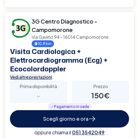
3G Centro Diagnostico -
Campomorone
Via Gavino 94 - 16014 Campomorone
10.8 km
Visita Cardiologica +
Elettrocardiogramma (Ecg) +
Ecocolordoppler
Vedi altre prestazioni
Prima disponibilità
Prezzo
-
150€
Pagamento in sede
Scegli giorno e ora
oppure chiama il
051 3542049