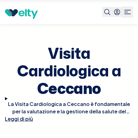
Prenota visita
Visita Cardiologica
Ceccano
Visita
Cardiologica a
Ceccano
La Visita Cardiologica a Ceccano è fondamentale
per la valutazione e la gestione della salute del
Leggi di più
cuore. Durante la visita, il cardiologo effettuerà un
esame fisico approfondito, potrebbe ascoltare il
battito del cuore per rilevare irregolarità e, se