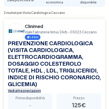
Dalla più vicina a te
economica
disponibile
per garantire un supporto diagnostico completo e
affidabile per la tua salute cardiaca a Ceccano.
2 risultati per Visita Cardiologica Ceccano
Clinimed
Viale Fabrateria Vetus 24/b - 03023 Ceccano
1.4 km
PREVENZIONE CARDIOLOGICA
(VISITA CARDIOLOGICA,
ELETTROCARDIOGRAMMA,
DOSAGGIO COLESTEROLO
TOTALE, HDL , LDL, TRIGLICERIDI,
INDICE DI RISCHIO CORONARICO,
GLICEMIA)
Vedi altre prestazioni
Prima disponibilità
Prezzo
-
125€