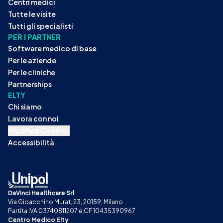
Centri medici
Tutte le visite
Tutti gli specialisti
PER I PARTNER
Software medico di base
Per le aziende
Per le cliniche
Partnerships
ELTY
Chi siamo
Lavora con noi
Modifica Cookies
Accessibilità
DaVinci Healthcare Srl
Via Gioacchino Murat, 23, 20159, Milano
Partita IVA 03740811207 e CF 10435390967
Centro Medico Elty