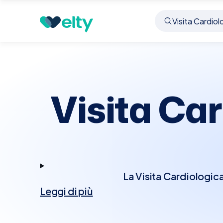
Prenota visita
Visita Cardiologica
Castiglione 
Visita Ca
La Visita Cardiologica
Leggi di più
della salute del cuore.
potrebbe ascoltare il ba
diagnostici aggiun