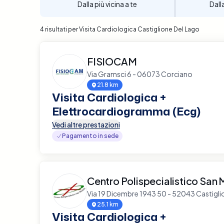
Dalla più vicina a te
Dall
4 risultati per Visita Cardiologica Castiglione Del Lago
FISIOCAM
Via Gramsci 6 - 06073 Corciano
21.8 km
Visita Cardiologica +
Elettrocardiogramma (Ecg)
Vedi altre prestazioni
Pagamento in sede
Centro Polispecialistico San 
Via 19 Dicembre 1943 50 - 52043 Castigli
25.1 km
Visita Cardiologica +