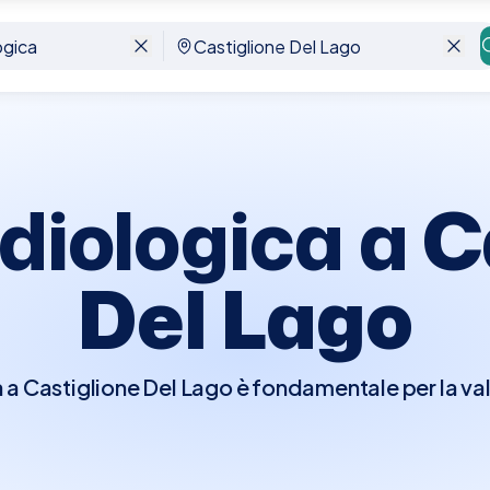
Del Lago
rdiologica a
C
Del Lago
 a Castiglione Del Lago è fondamentale per la va
 Durante la visita, il cardiologo effettuerà un es
ttito del cuore per rilevare irregolarità e, se nec
tivi come l'elettrocardiogramma (ECG), l'ecocar