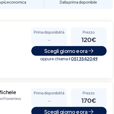
a più economica
Dalla prima disponibile
Prima disponibilità
Prezzo
-
120€
Scegli giorno e ora
oppure chiama il
051 3542049
Michele
Prima disponibilità
Prezzo
on Fiorentino
-
170€
Scegli giorno e ora