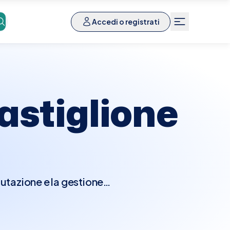
Accedi o registrati
astiglione
lutazione e la gestione
ame fisico approfondito,
essario, prescrivere test
diogramma o test da