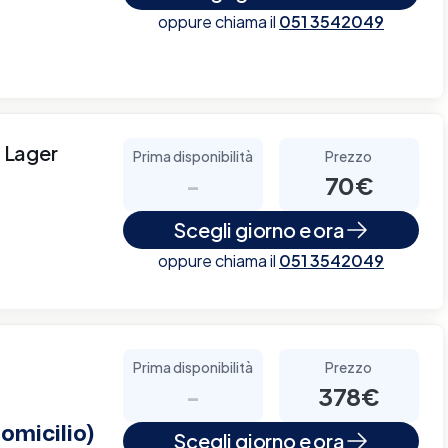
oppure chiama il
051 3542049
i Lager
Prima disponibilità
Prezzo
-
70€
Scegli giorno e ora
oppure chiama il
051 3542049
Prima disponibilità
Prezzo
-
378€
omicilio)
Scegli giorno e ora