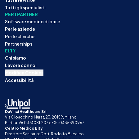
Tutti gli specialisti
PER I PARTNER
Software medico di base
Per le aziende
Per le cliniche
Partnerships
ELTY
Chi siamo
Lavora con noi
Modifica Cookies
Accessibilità
DaVinci Healthcare Srl
Via Gioacchino Murat, 23, 20159, Milano
Partita IVA 03740811207 e CF 10435390967
Centro Medico Elty
Direttore Sanitario: Dott. Rodolfo Buccico