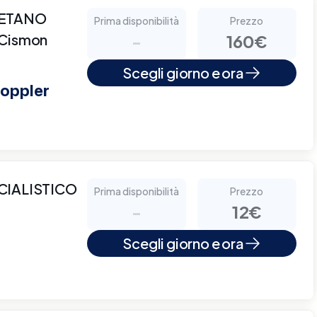
AETANO
Prima disponibilità
Prezzo
 Cismon
-
160€
Scegli giorno e ora
doppler
CIALISTICO
Prima disponibilità
Prezzo
-
12€
Scegli giorno e ora