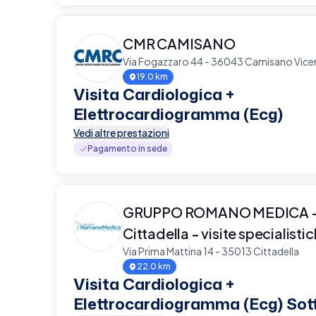
CMR CAMISANO
Via Fogazzaro 44 - 36043 Camisano Vice
19.0 km
Visita Cardiologica +
Elettrocardiogramma (Ecg)
Vedi altre prestazioni
Pagamento in sede
GRUPPO ROMANO MEDICA - 
Cittadella - visite specialisti
Via Prima Mattina 14 - 35013 Cittadella
22.0 km
Visita Cardiologica +
Elettrocardiogramma (Ecg) Sot