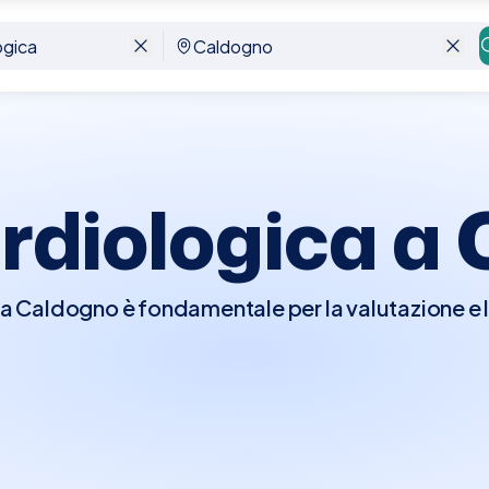
rdiologica a
 a Caldogno è fondamentale per la valutazione e l
 visita, il cardiologo effettuerà un esame fisico 
o del cuore per rilevare irregolarità e, se necessar
tivi come l'elettrocardiogramma (ECG), l'ecocar
utano a identificare problemi come malattie corona
 visita è cruciale per chi ha una storia di problem