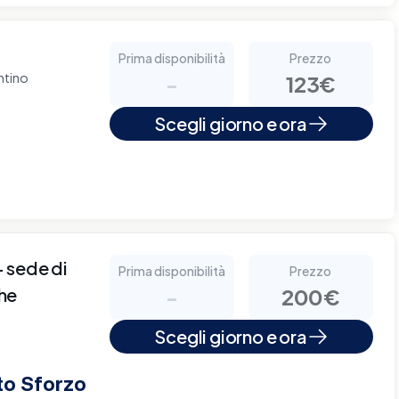
Prima disponibilità
Prezzo
ntino
-
123€
Scegli giorno e ora
sede di
Prima disponibilità
Prezzo
che
-
200€
Scegli giorno e ora
to Sforzo