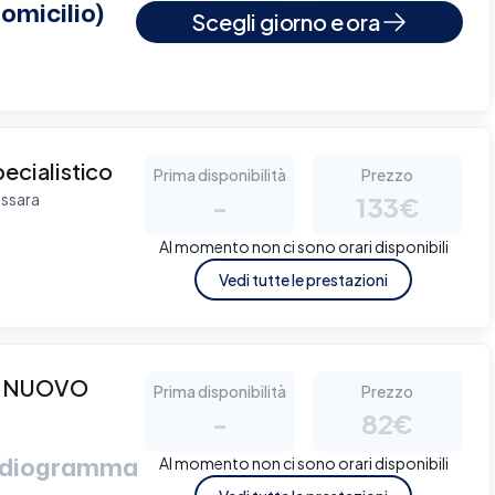
omicilio)
Scegli giorno e ora
ecialistico
Prima disponibilità
Prezzo
issara
-
133€
Al momento non ci sono orari disponibili
Vedi tutte le prestazioni
O NUOVO
Prima disponibilità
Prezzo
-
82€
ardiogramma
Al momento non ci sono orari disponibili