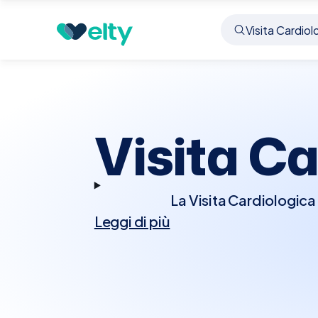
Prenota visita
Visita Cardiologica
Caldogno
Visita Ca
La Visita Cardiologica
Leggi di più
del cuore. Durante la
ascoltare il battit
diagnostici aggiun
sforzo. Questi test ai
condizioni cardiache. La