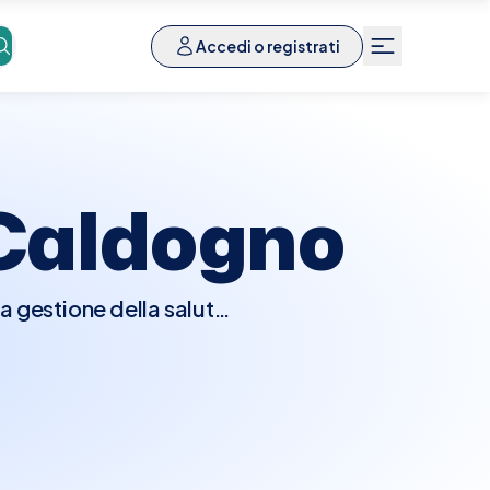
Accedi o registrati
Caldogno
a gestione della salute
approfondito, potrebbe
io, prescrivere test
diogramma o test da
riche, aritmie, o altre
i cardiaci, sintomi nuovi