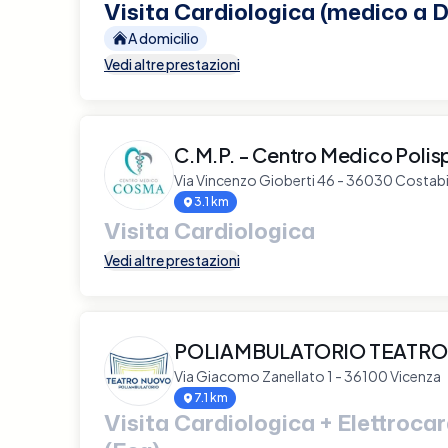
Visita Cardiologica (medico a D
A domicilio
Vedi altre prestazioni
C.M.P. - Centro Medico Polisp
Via Vincenzo Gioberti 46 - 36030 Costab
3.1 km
Visita Cardiologica
Vedi altre prestazioni
POLIAMBULATORIO TEATR
Via Giacomo Zanellato 1 - 36100 Vicenza
7.1 km
Visita Cardiologica + Elettroc