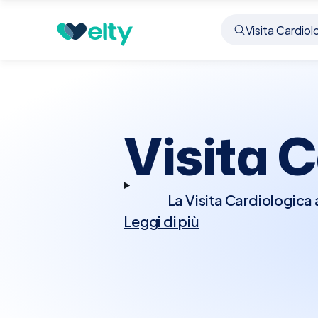
Prenota visita
Visita Cardiologica
Bitonto
Visita 
La Visita Cardiologica 
Leggi di più
cuore. Durante la vi
ascoltare il battit
diagnostici aggiun
sforzo. Questi test ai
condizioni cardiache. La