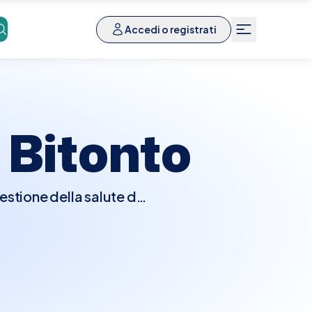
Accedi o registrati
a
Bitonto
estione della salute del
pprofondito, potrebbe
io, prescrivere test
diogramma o test da
riche, aritmie, o altre
i cardiaci, sintomi nuovi