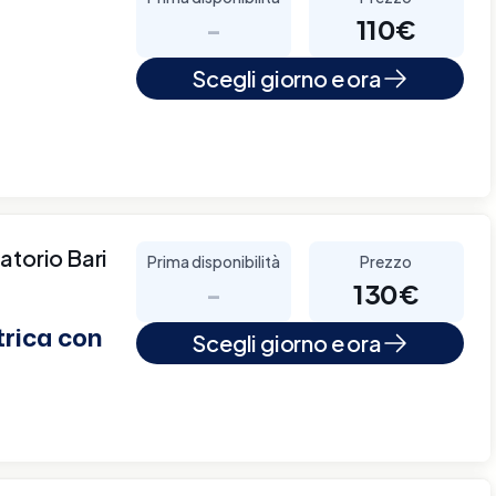
-
110€
Scegli giorno e ora
atorio Bari
Prima disponibilità
Prezzo
-
130€
trica con
Scegli giorno e ora