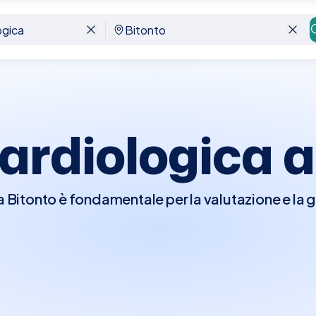
Cardiologica 
a Bitonto è fondamentale per la valutazione e la g
sita, il cardiologo effettuerà un esame fisico a
o del cuore per rilevare irregolarità e, se necessar
tivi come l'elettrocardiogramma (ECG), l'ecocar
utano a identificare problemi come malattie corona
 visita è cruciale per chi ha una storia di problem