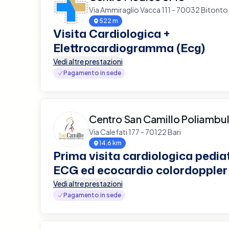
Via Ammiraglio Vacca 111 - 70032 Bitonto
522 m
Visita Cardiologica +
Elettrocardiogramma (Ecg)
Vedi altre prestazioni
Pagamento in sede
Centro San Camillo Poliambul
Via Calefati 177 - 70122 Bari
14.6 km
Prima visita cardiologica pedia
ECG ed ecocardio colordoppler
Vedi altre prestazioni
Pagamento in sede