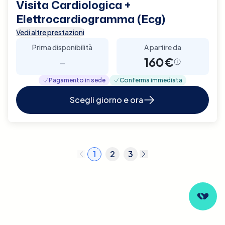
Visita Cardiologica +
Elettrocardiogramma (Ecg)
Vedi altre prestazioni
Prima disponibilità
A partire da
-
160€
Pagamento in sede
Conferma immediata
Scegli giorno e ora
1
2
3