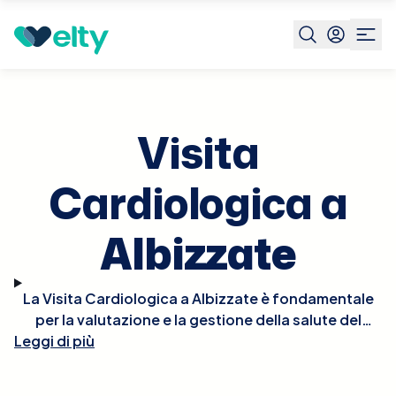
Prenota visita
Visita Cardiologica
Albizzate
Visita
Cardiologica a
Albizzate
La Visita Cardiologica a Albizzate è fondamentale
per la valutazione e la gestione della salute del
Leggi di più
cuore. Durante la visita, il cardiologo effettuerà un
esame fisico approfondito, potrebbe ascoltare il
battito del cuore per rilevare irregolarità e, se