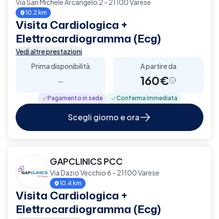
Via San Michele Arcangelo 2 - 21100 Varese
10.2 km
Visita Cardiologica +
Elettrocardiogramma (Ecg)
Vedi altre prestazioni
Prima disponibilità
A partire da
-
160€
Pagamento in sede
Conferma immediata
Scegli giorno e ora
GAPCLINICS PCC
Via Dazio Vecchio 6 - 21100 Varese
10.4 km
Visita Cardiologica +
Elettrocardiogramma (Ecg)