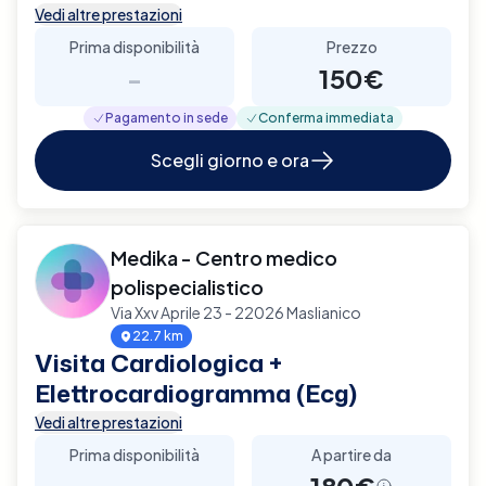
Vedi altre prestazioni
Prima disponibilità
Prezzo
-
150€
Pagamento in sede
Conferma immediata
Scegli giorno e ora
Medika - Centro medico
polispecialistico
Via Xxv Aprile 23 - 22026 Maslianico
22.7 km
Visita Cardiologica +
Elettrocardiogramma (Ecg)
Vedi altre prestazioni
Prima disponibilità
A partire da
-
180€