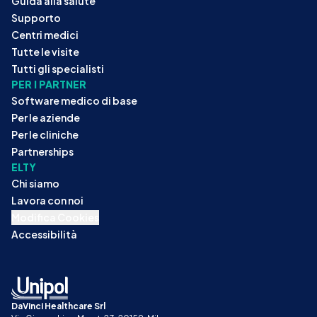
Guida alla salute
Supporto
Centri medici
Tutte le visite
Tutti gli specialisti
PER I PARTNER
Software medico di base
Per le aziende
Per le cliniche
Partnerships
ELTY
Chi siamo
Lavora con noi
Modifica Cookies
Accessibilità
DaVinci Healthcare Srl