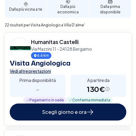
Dalla più
Dalla prima
Dalla più vicina a te
economica
disponibile
22 risultati per Visita Angiologica Villa D'alme'
Humanitas Castelli
Via Mazzini 11 - 24128 Bergamo
6.6 km
Visita Angiologica
Vedi altre prestazioni
Prima disponibilità
A partire da
-
130€
Pagamento in sede
Conferma immediata
Scegli giorno e ora