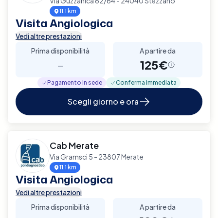
Via Guzzanica 62/64 - 24040 Stezzano
11.1 km
Visita Angiologica
Vedi altre prestazioni
Prima disponibilità
A partire da
-
125€
Pagamento in sede
Conferma immediata
Scegli giorno e ora
Cab Merate
Via Gramsci 5 - 23807 Merate
11.1 km
Visita Angiologica
Vedi altre prestazioni
Prima disponibilità
A partire da