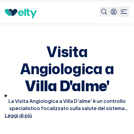
Prenota visita
Visita Angiologica
Villa D'alme'
Visita
Angiologica a
Villa D'alme'
La Visita Angiologica a Villa D'alme' è un controllo
specialistico focalizzato sulla salute del sistema
Leggi di più
circolatorio, in particolare vene e arterie. Durante la
visita, l'angiologo valuta la struttura e la
funzionalità dei vasi sanguigni attraverso l'esame