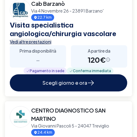
Cab Barzanò
Via 4 Novembre 26 - 23891 Barzano'
22.7 km
Visita specialistica
angiologica/chirurgia vascolare
Vedi altre prestazioni
Prima disponibilità
A partire da
-
120€
Pagamento in sede
Conferma immediata
Scegli giorno e ora
CENTRO DIAGNOSTICO SAN
MARTINO
Via Giovanni Pascoli 5 - 24047 Treviglio
24.4 km