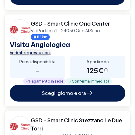
GSD - Smart Clinic Orio Center
Via Portico 71 - 24050 Orio Al Serio
11.1 km
Visita Angiologica
Vedi altre prestazioni
Prima disponibilità
A partire da
-
125€
Pagamento in sede
Conferma immediata
Scegli giorno e ora
GSD - Smart Clinic Stezzano Le Due
Torri