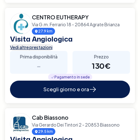
CENTRO EUTHERAPY
Via G.m. Ferrario 18 - 20864 Agrate Brianza
27.9 km
Visita Angiologica
Vedi altre prestazioni
Prima disponibilità
Prezzo
-
130€
Pagamento in sede
Scegli giorno e ora
Cab Biassono
Via Gerardo Dei Tintori 2 - 20853 Biassono
29.5 km
Visita Angiologica