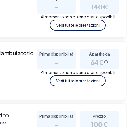
-
140€
Al momento non ci sono orari disponibili
Vedi tutte le prestazioni
iambulatorio
Prima disponibilità
A partire da
-
64€
Al momento non ci sono orari disponibili
Vedi tutte le prestazioni
tino
Prima disponibilità
Prezzo
tino
-
100€