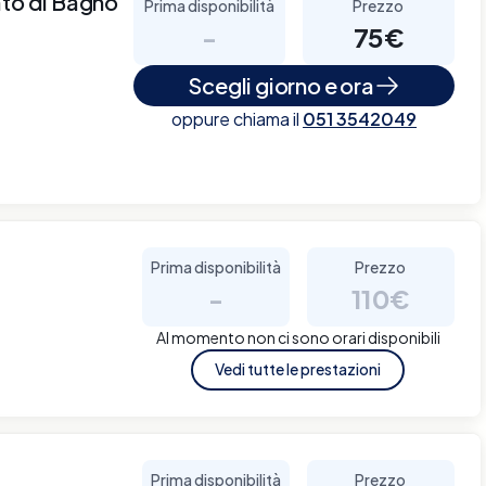
ato di Bagno
Prima disponibilità
Prezzo
-
75€
Scegli giorno e ora
oppure chiama il
051 3542049
Prima disponibilità
Prezzo
-
110€
Al momento non ci sono orari disponibili
Vedi tutte le prestazioni
Prima disponibilità
Prezzo