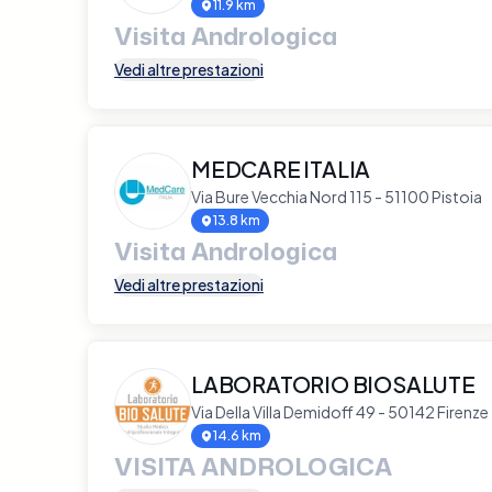
11.9 km
Visita Andrologica
Vedi altre prestazioni
MEDCARE ITALIA
Via Bure Vecchia Nord 115 - 51100 Pistoia
13.8 km
Visita Andrologica
Vedi altre prestazioni
LABORATORIO BIOSALUTE
Via Della Villa Demidoff 49 - 50142 Firenze
14.6 km
VISITA ANDROLOGICA