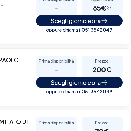
io
-
65€
Scegli giorno e ora
oppure chiama il
051 3542049
 PAOLO
Prima disponibilità
Prezzo
-
200€
Scegli giorno e ora
oppure chiama il
051 3542049
MITATO DI
Prima disponibilità
Prezzo
-
70€