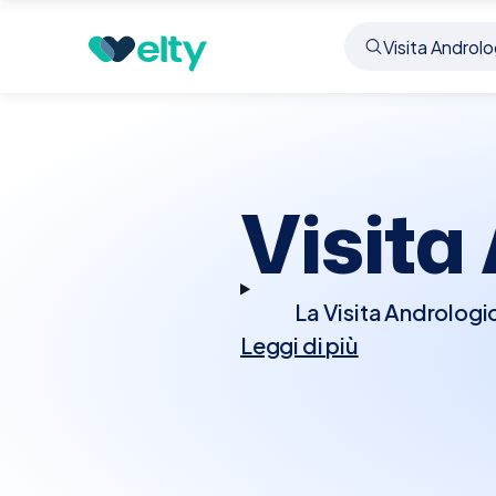
Prenota visita
Visita Andrologica
Prato
Visita
La Visita Andrologic
Leggi di più
riproduttiva e sessua
potrebbe richiedere ult
per investigare possi
ormonali, o malattie d
che potrebbero influenza