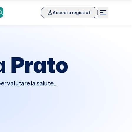
Accedi o registrati
a
Prato
er valutare la salute
uerà un esame fisico e
cografie o test ormonali
di fertilità, disturbi
ire e trattare problemi
Elty, trovare e prenotare