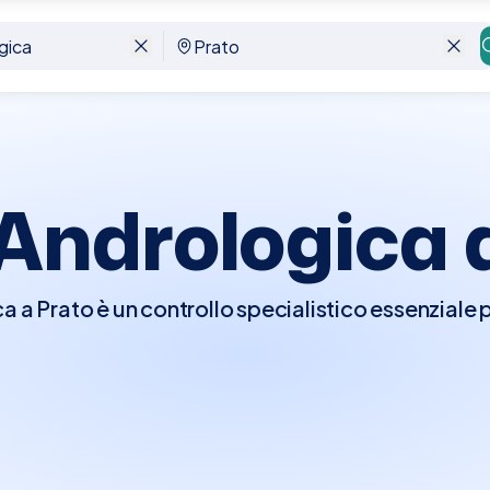
 Andrologica 
a a Prato è un controllo specialistico essenziale p
le maschile. Durante la visita, l'andrologo effett
eriori test diagnostici come analisi del sangue, e
bili condizioni come disfunzioni erettili, problemi 
ella prostata. Questa visita è cruciale per preven
re la salute generale e la qualità della vita.Con 