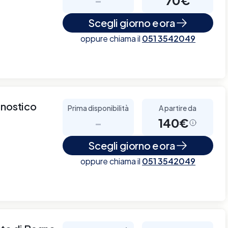
Scegli giorno e ora
oppure chiama il
051 3542049
gnostico
Prima disponibilità
A partire da
-
140€
Scegli giorno e ora
oppure chiama il
051 3542049