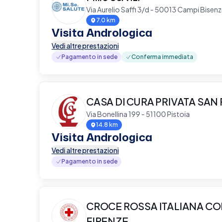
Via Aurelio Saffi 3/d - 50013 Campi Bisenz
7.0 km
Visita Andrologica
Vedi altre prestazioni
Pagamento in sede
Conferma immediata
CASA DI CURA PRIVATA SAN
Via Bonellina 199 - 51100 Pistoia
14.8 km
Visita Andrologica
Vedi altre prestazioni
Pagamento in sede
CROCE ROSSA ITALIANA CO
FIRENZE