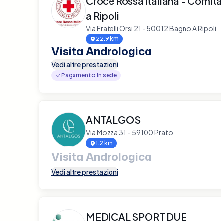
Croce Rossa Italiana - Comit
a Ripoli
Via Fratelli Orsi 21 - 50012 Bagno A Ripoli
22.9 km
Visita Andrologica
Vedi altre prestazioni
Pagamento in sede
ANTALGOS
Via Mozza 31 - 59100 Prato
1.2 km
Visita Andrologica
Vedi altre prestazioni
MEDICAL SPORT DUE