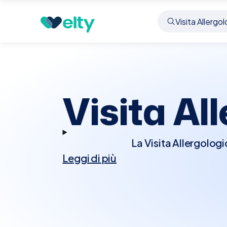
Prenota visita
Visita Allergologica
Conselice
Visita Al
La Visita Allergolog
Leggi di più
soffre di reazioni 
effettuerà un'anamnes
identificare gli allerg
le strategie di tratt
farmaci antistaminici, o