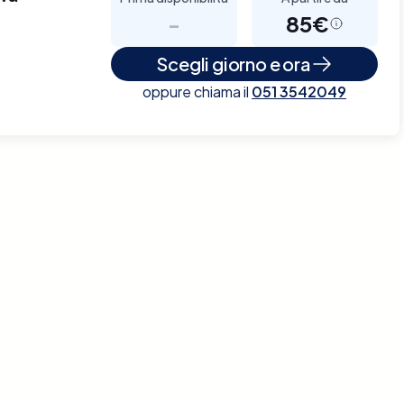
-
85€
Scegli giorno e ora
oppure chiama il
051 3542049