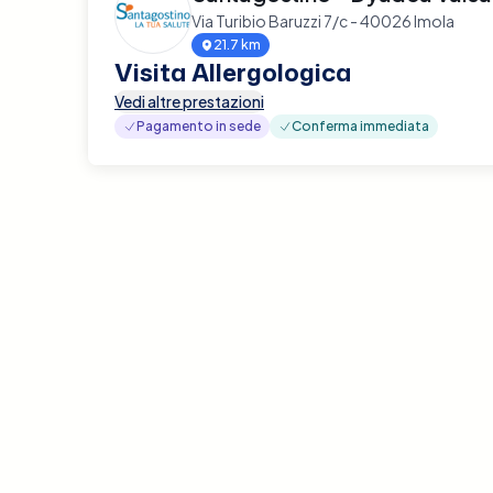
Via Turibio Baruzzi 7/c - 40026 Imola
21.7 km
Visita Allergologica
Vedi altre prestazioni
Pagamento in sede
Conferma immediata