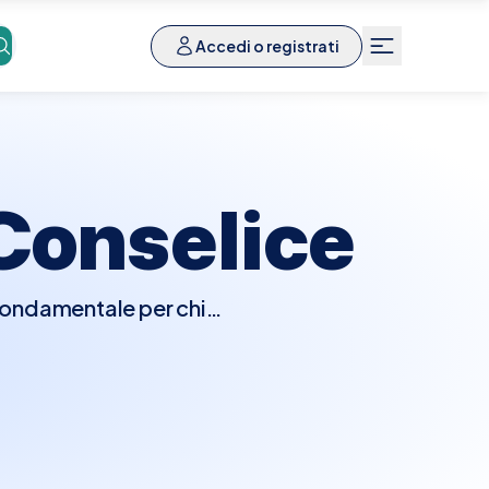
Accedi o registrati
Conselice
 fondamentale per chi
isita, l'allergologo
o esami del sangue per
st aiutano a determinare
amento dell'allergene,
i sintomi e migliorare la