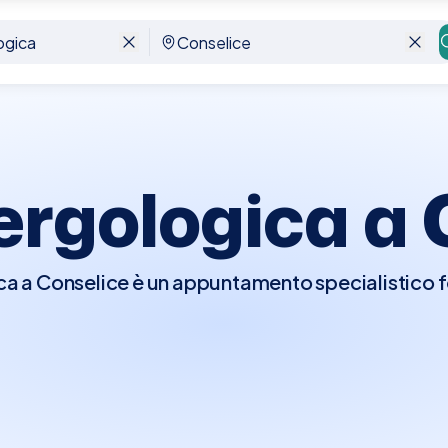
lergologica a
ica a Conselice è un appuntamento specialistico
allergiche o sospetta di avere allergie. Durante la v
i dettagliata e potrebbe condurre test cutanei 
eni specifici responsabili delle reazioni. Questi te
amento più efficaci, che possono includere l'evit
 immunoterapia. La visita è essenziale per gestire 