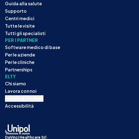
Guida alla salute
Supporto
Centri medici
Tutte le visite
Tutti gli specialisti
PER I PARTNER
Software medico di base
Per le aziende
Per le cliniche
Partnerships
ELTY
Chi siamo
Lavora con noi
Modifica Cookies
Accessibilità
DaVinci Healthcare Srl