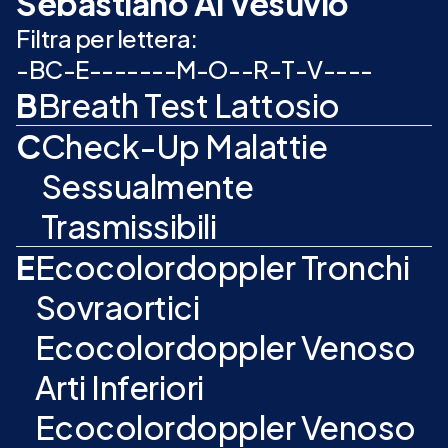
Sebastiano Al Vesuvio
Filtra per lettera:
-
B
C
-
E
-
-
-
-
-
-
-
M
-
O
-
-
R
-
T
-
V
-
-
-
-
B
Breath Test Lattosio
C
Check-Up Malattie
Sessualmente
Trasmissibili
E
Ecocolordoppler Tronchi
Sovraortici
Ecocolordoppler Venoso
Arti Inferiori
Ecocolordoppler Venoso