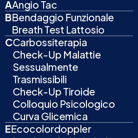
A
Angio Tac
B
Bendaggio Funzionale
Breath Test Lattosio
C
Carbossiterapia
Check-Up Malattie
Sessualmente
Trasmissibili
Check-Up Tiroide
Colloquio Psicologico
Curva Glicemica
E
Ecocolordoppler