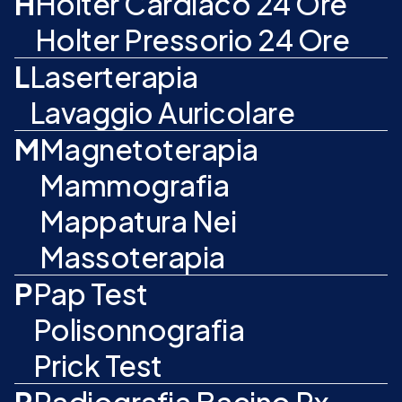
H
Holter Cardiaco 24 Ore
Holter Pressorio 24 Ore
L
Laserterapia
Lavaggio Auricolare
M
Magnetoterapia
Mammografia
Mappatura Nei
Massoterapia
P
Pap Test
Polisonnografia
Prick Test