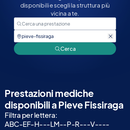
disponibili e scegli la struttura più
vicina a te.
Cerca
Prestazioni mediche
disponibili a Pieve Fissiraga
Filtra per lettera:
A
B
C
-
E
F
-
H
-
-
-
L
M
-
-
P
-
R
-
-
-
V
-
-
-
-