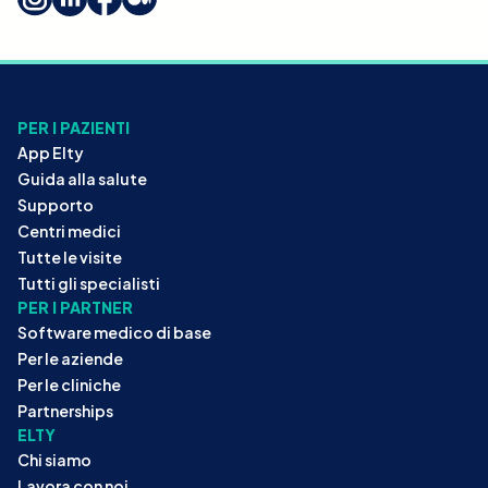
PER I PAZIENTI
App Elty
Guida alla salute
Supporto
Centri medici
Tutte le visite
Tutti gli specialisti
PER I PARTNER
Software medico di base
Per le aziende
Per le cliniche
Partnerships
ELTY
Chi siamo
Lavora con noi