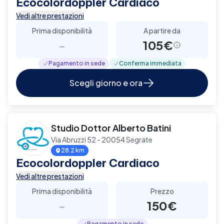
Ecocolordoppler Cardiaco
Vedi altre prestazioni
Prima disponibilità
A partire da
-
105€
Pagamento in sede
Conferma immediata
Scegli giorno e ora
Studio Dottor Alberto Batini
Via Abruzzi 52 - 20054 Segrate
28.2 km
Ecocolordoppler Cardiaco
Vedi altre prestazioni
Prima disponibilità
Prezzo
-
150€
Pagamento in sede