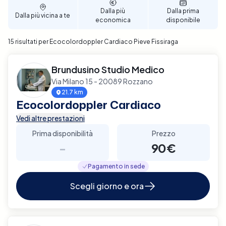
affidabile e di qualità.
Dalla più
Dalla prima
Dalla più vicina a te
economica
disponibile
15 risultati per Ecocolordoppler Cardiaco Pieve Fissiraga
Brundusino Studio Medico
Via Milano 15 - 20089 Rozzano
21.7 km
Ecocolordoppler Cardiaco
Vedi altre prestazioni
Prima disponibilità
Prezzo
-
90€
Pagamento in sede
Scegli giorno e ora