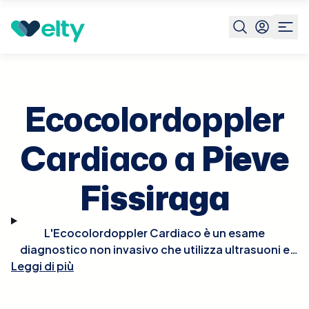
Prenota visita
Ecocolordoppler Cardiaco
Pieve
Fissiraga
Ecocolordoppler
Cardiaco a
Pieve
Fissiraga
L'Ecocolordoppler Cardiaco è un esame
diagnostico non invasivo che utilizza ultrasuoni e
tecnologia Doppler per visualizzare in tempo reale le
Leggi di più
strutture e la funzionalità del cuore. Questo esame
permette di osservare il flusso del sangue