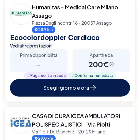
Humanitas - Medical Care Milano
Assago
Piazza Degli Incontri 16 - 20057 Assago
28.9 km
Ecocolordoppler Cardiaco
Vedi altre prestazioni
Prima disponibilità
A partire da
-
200€
Pagamento in sede
Conferma immediata
Scegli giorno e ora
CASA DI CURA IGEA AMBULATORI
POLISPECIALISTICI - Via Piolti
Via Piolti De Bianchi 3 - 20129 Milano
29.0 km