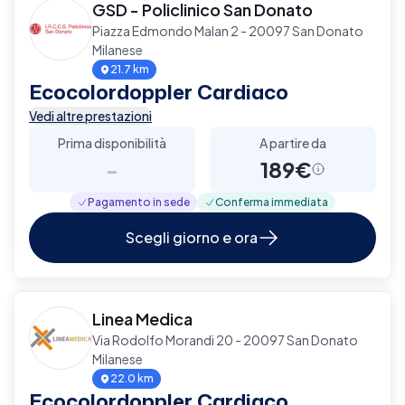
GSD - Policlinico San Donato
Piazza Edmondo Malan 2 - 20097 San Donato
Milanese
21.7 km
Ecocolordoppler Cardiaco
Vedi altre prestazioni
Prima disponibilità
A partire da
-
189€
Pagamento in sede
Conferma immediata
Scegli giorno e ora
Linea Medica
Via Rodolfo Morandi 20 - 20097 San Donato
Milanese
22.0 km
Ecocolordoppler Cardiaco